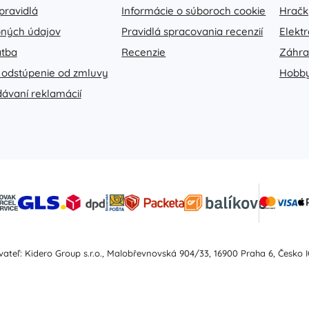
pravidlá
Informácie o súboroch cookie
Hračk
ných údajov
Pravidlá spracovania recenzií
Elekt
atba
Recenzie
Záhr
 odstúpenie od zmluvy
Hobb
dávaní reklamácií
ateľ: Kidero Group s.r.o., Malobřevnovská 904/33, 16900 Praha 6, Česko I