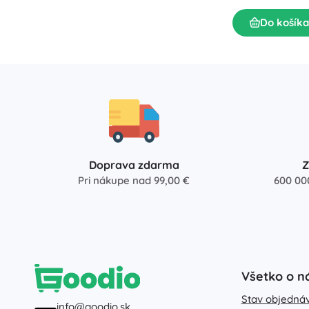
Puzzle
Do košíka
Doprava zdarma
Z
Pri nákupe nad 99,00 €
600 00
Všetko o n
Stav objedná
info@goodio.sk