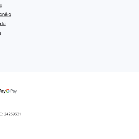
y
ronika
ada
y
Č: 24259331