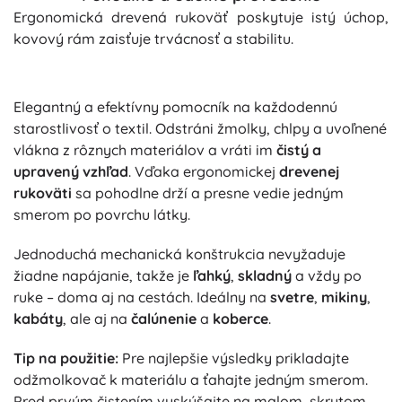
Ergonomická drevená rukoväť poskytuje istý úchop,
kovový rám zaisťuje trvácnosť a stabilitu.
Elegantný a efektívny pomocník na každodennú
starostlivosť o textil. Odstráni žmolky, chlpy a uvoľnené
vlákna z rôznych materiálov a vráti im
čistý a
upravený vzhľad
. Vďaka ergonomickej
drevenej
rukoväti
sa pohodlne drží a presne vedie jedným
smerom po povrchu látky.
Jednoduchá mechanická konštrukcia nevyžaduje
žiadne napájanie, takže je
ľahký
,
skladný
a vždy po
ruke – doma aj na cestách. Ideálny na
svetre
,
mikiny
,
kabáty
, ale aj na
čalúnenie
a
koberce
.
Tip na použitie:
Pre najlepšie výsledky prikladajte
odžmolkovač k materiálu a ťahajte jedným smerom.
Pred prvým čistením vyskúšajte na malom, skrytom