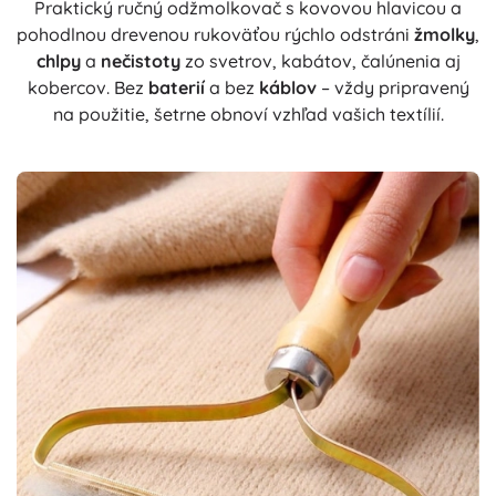
Praktický ručný odžmolkovač s kovovou hlavicou a
pohodlnou drevenou rukoväťou rýchlo odstráni
žmolky
,
chlpy
a
nečistoty
zo svetrov, kabátov, čalúnenia aj
kobercov. Bez
baterií
a bez
káblov
– vždy pripravený
na použitie, šetrne obnoví vzhľad vašich textílií.