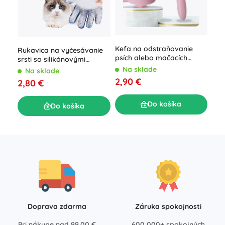
Kefa na odstraňovanie
Kef
Rukavica na vyčesávanie
psích alebo mačacích
chl
srsti so silikónovými
chlpov – ružová
bie
výstupkami pre psov a
Na sklade
N
Na sklade
mačky
2,90 €
2,9
2,80 €
Do košíka
Do košíka
Doprava zdarma
Záruka spokojnosti
Pri nákupe nad 99,00 €
600 000+ spokojných