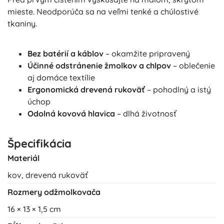
mieste. Neodporúča sa na veľmi tenké a chúlostivé
tkaniny.
Bez batérií a káblov
– okamžite pripravený
Účinné odstránenie žmolkov a chlpov
– oblečenie
aj domáce textílie
Ergonomická drevená rukoväť
– pohodlný a istý
úchop
Odolná kovová hlavica
– dlhá životnosť
Špecifikácia
Materiál
kov, drevená rukoväť
Rozmery odžmolkovača
16 × 13 × 1,5 cm