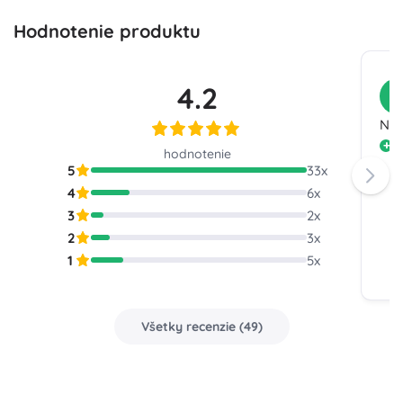
Hodnotenie produktu
4.2
Z
Na 
M
hodnotenie
5
33
x
4
6
x
3
2
x
2
3
x
1
5
x
Všetky recenzie
(
49
)