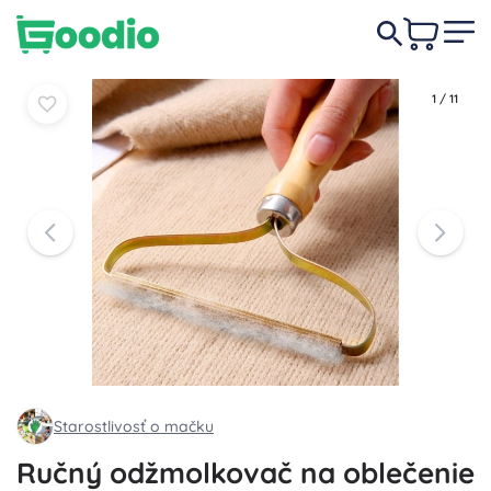
0,80 €
Do košíka
Do košíka
1
/
11
Starostlivosť o mačku
Ručný odžmolkovač na oblečenie