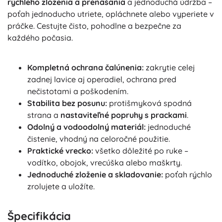
rýchleho zloženia a prenášania
a jednoduchá údržba –
poťah jednoducho utriete, opláchnete alebo vyperiete v
práčke. Cestujte čisto, pohodlne a bezpečne za
každého počasia.
Kompletná ochrana čalúnenia:
zakrytie celej
zadnej lavice aj operadiel, ochrana pred
nečistotami a poškodením.
Stabilita bez posunu:
protišmyková spodná
strana a
nastaviteľné popruhy s prackami
.
Odolný a vodoodolný materiál:
jednoduché
čistenie, vhodný na celoročné použitie.
Praktické vrecko:
všetko dôležité po ruke –
vodítko, obojok, vrecúška alebo maškrty.
Jednoduché zloženie a skladovanie:
poťah rýchlo
zrolujete a uložíte.
Špecifikácia