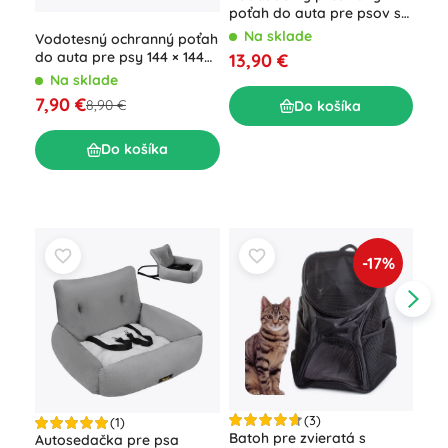
poťah do auta pre psov s
bočnicami a sieťkou
Na sklade
Vodotesný ochranný poťah
Aut
do auta pre psy 144 × 144
sam
13,90 €
cm
psa
Na sklade
N
poi
7,90 €
8,8
8,90 €
Do košíka
Do košíka
-17%
(3)
(1)
Batoh pre zvieratá s
Pre
Autosedačka pre psa