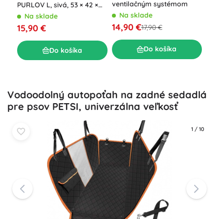
ventilačným systémom
a m
PURLOV L, sivá, 53 × 42 ×
30 cm
Na sklade
N
Na sklade
14,90 €
12,
15,90 €
17,90 €
Do košíka
Do košíka
Vodoodolný autopoťah na zadné sedadlá
pre psov PETSI, univerzálna veľkosť
1
/
10