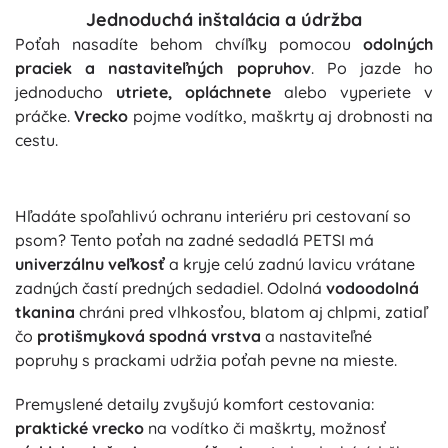
Jednoduchá inštalácia a údržba
Poťah nasadíte behom chvíľky pomocou
odolných
praciek a nastaviteľných popruhov
. Po jazde ho
jednoducho
utriete, opláchnete
alebo vyperiete v
práčke.
Vrecko
pojme vodítko, maškrty aj drobnosti na
cestu.
Hľadáte spoľahlivú ochranu interiéru pri cestovaní so
psom? Tento poťah na zadné sedadlá PETSI má
univerzálnu veľkosť
a kryje celú zadnú lavicu vrátane
zadných častí predných sedadiel. Odolná
vodoodolná
tkanina
chráni pred vlhkosťou, blatom aj chlpmi, zatiaľ
čo
protišmyková spodná vrstva
a nastaviteľné
popruhy s prackami udržia poťah pevne na mieste.
Premyslené detaily zvyšujú komfort cestovania:
praktické vrecko
na vodítko či maškrty, možnosť