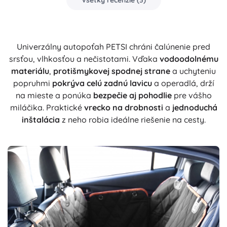
Všetky recenzie
(
3
)
Univerzálny autopoťah PETSI chráni čalúnenie pred
srsťou, vlhkosťou a nečistotami. Vďaka
vodoodolnému
materiálu
,
protišmykovej spodnej strane
a uchyteniu
popruhmi
pokrýva celú zadnú lavicu
a operadlá, drží
na mieste a ponúka
bezpečie aj pohodlie
pre vášho
miláčika. Praktické
vrecko na drobnosti
a
jednoduchá
inštalácia
z neho robia ideálne riešenie na cesty.