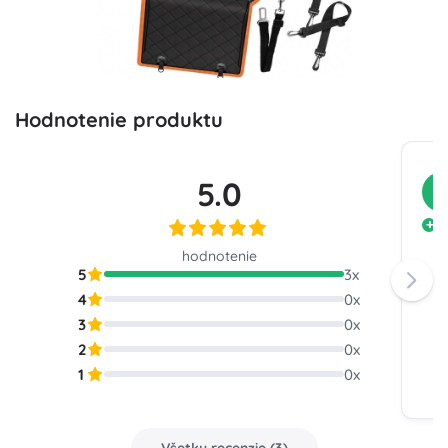
Hodnotenie produktu
5.0
Z
M
hodnotenie
5
3
x
4
0
x
3
0
x
2
0
x
1
0
x