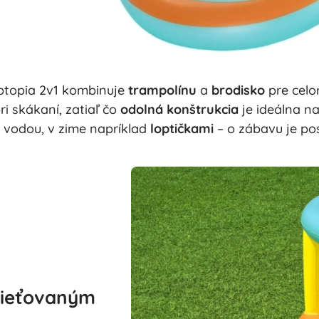
ptopia 2v1 kombinuje
trampolínu
a
brodisko
pre celo
i skákaní, zatiaľ čo
odolná konštrukcia
je ideálna na
 vodou, v zime napríklad
loptičkami
– o zábavu je po
sieťovaným