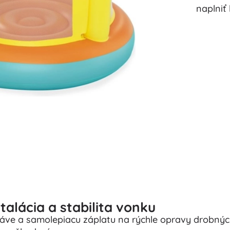
naplniť 
alácia a stabilita vonku
tráve a samolepiacu záplatu na rýchle opravy drobný