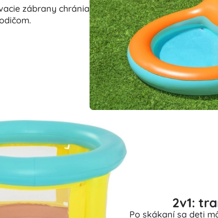
vacie zábrany chránia
rodičom.
2v1: tr
Po skákaní sa deti m