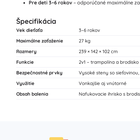
Pre deti 3–6 rokov
– odporúčané maximálne zať
Špecifikácia
Vek dieťaťa
3–6 rokov
Maximálne zaťaženie
27 kg
Rozmery
239 × 142 × 102 cm
Funkcie
2v1 – trampolína a brodisko
Bezpečnostné prvky
Vysoké steny so sieťovinou
Využitie
Vonkajšie aj vnútorné
Obsah balenia
Nafukovacie ihrisko s brodis