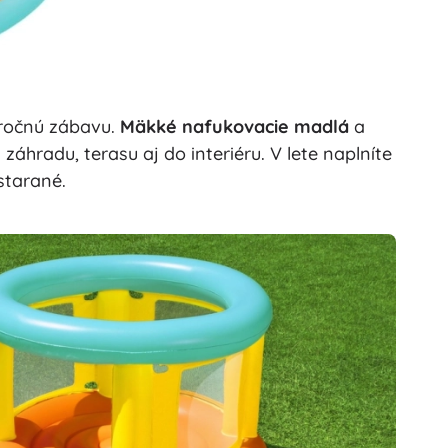
ročnú zábavu.
Mäkké nafukovacie madlá
a
 záhradu, terasu aj do interiéru. V lete naplníte
starané.