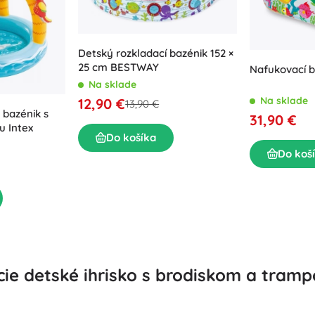
Výbava pre najmenších
Hudba
Grilovanie
Dekorácie
Bezpečnosť
Detský rozkladací bazénik 152 ×
Škola
25 cm BESTWAY
Nafukovací 
Organizácia
Na sklade
Nočné osvetlenie
Na sklade
12,90 €
13,90 €
 bazénik s
31,90 €
u Intex
Do košíka
Do koš
Párty
Hračky do vody
e detské ihrisko s brodiskom a tramp