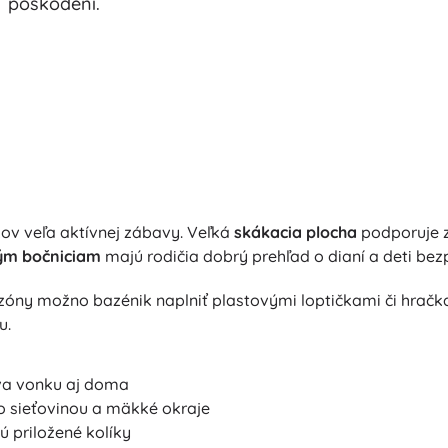
poškodení.
ov veľa aktívnej zábavy. Veľká
skákacia plocha
podporuje z
ým bočniciam
majú rodičia dobrý prehľad o dianí a deti bezp
óny možno bazénik naplniť plastovými loptičkami či hrač
u.
va vonku aj doma
o sieťovinou a mäkké okraje
ú priložené kolíky