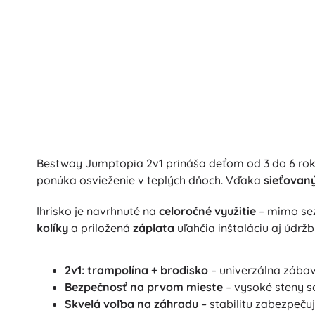
Bestway Jumptopia 2v1 prináša deťom od 3 do 6 rok
ponúka osvieženie v teplých dňoch. Vďaka
sieťovan
Ihrisko je navrhnuté na
celoročné využitie
– mimo sez
kolíky
a priložená
záplata
uľahčia inštaláciu aj údržb
2v1: trampolína + brodisko
– univerzálna zába
Bezpečnosť na prvom mieste
– vysoké steny s
Skvelá voľba na záhradu
– stabilitu zabezpečuj