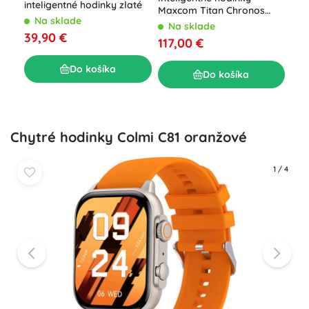
Col
inteligentné hodinky zlaté
Maxcom Titan Chronos
fia
N
Na sklade
strieborné
Na sklade
79
39,90 €
117,00 €
Do košíka
Do košíka
Chytré hodinky Colmi C81 oranžové
1
/
4