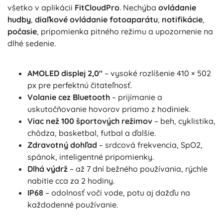
všetko v aplikácii
FitCloudPro
. Nechýba
ovládanie
hudby
,
diaľkové ovládanie fotoaparátu
,
notifikácie
,
počasie
, pripomienka pitného režimu a upozornenie na
dlhé sedenie.
AMOLED displej 2,0"
– vysoké rozlíšenie 410 × 502
px pre perfektnú čitateľnosť.
Volanie cez Bluetooth
– prijímanie a
uskutočňovanie hovorov priamo z hodiniek.
Viac než 100 športových režimov
– beh, cyklistika,
chôdza, basketbal, futbal a ďalšie.
Zdravotný dohľad
– srdcová frekvencia, SpO2,
spánok, inteligentné pripomienky.
Dlhá výdrž
– až 7 dní bežného používania, rýchle
nabitie cca za 2 hodiny.
IP68
– odolnosť voči vode, potu aj dažďu na
každodenné používanie.