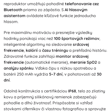
reproduktor umožňujú pohodlné
telefonovanie cez
Bluetooth
priamo zo zápästia. S
AI hlasovým
asistentom
ovládate kľúčové funkcie jednoducho
hlasom.
Pre maximálnu motiváciu a presnejšie výsledky
hodinky ponúkajú viac než
100 športových režimov
,
inteligentné algoritmy na sledovanie
srdcovej
frekvencie
,
kalórií
a
času tréningu
a prehľadnú históriu.
Zdravotné funkcie zahŕňajú
monitor srdcovej
frekvencie
(automatické meranie),
meranie SpO2
a
analýzu spánku
. Vďaka čipu s nízkou spotrebou a
batérii 250 mAh vydržia
5–7 dní
, v pohotovosti až
30
dní
.
Odolná konštrukcia s certifikáciou
IP68
, telo zo zliatiny
kovu a príjemný silikónový remienok zabezpečujú
pohodlie a dlhú životnosť. Prispôsobte si vzhľad
stovkami ciferníkov či vlastnou fotografiou a spravujte