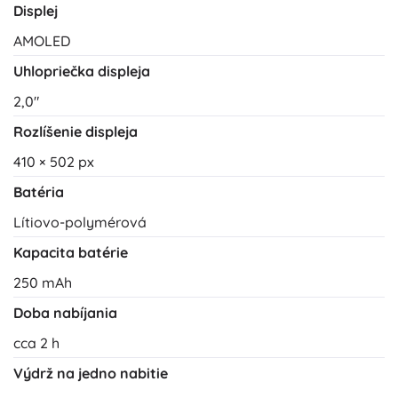
Displej
AMOLED
Uhlopriečka displeja
2,0"
Rozlíšenie displeja
410 × 502 px
Batéria
Lítiovo-polymérová
Kapacita batérie
250 mAh
Doba nabíjania
cca 2 h
Výdrž na jedno nabitie