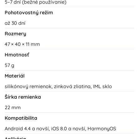
5–7 dní (bežné používanie)
Pohotovostný režim
až 30 dní
Rozmery
47 × 40 × 11 mm
Hmotnosť
57 g
Materiál
silikónový remienok, zinková zliatina, IML sklo
Šírka remienka
22 mm
Kompatibilita
Android 4.4 a novší, iOS 8.0 a novší, HarmonyOS