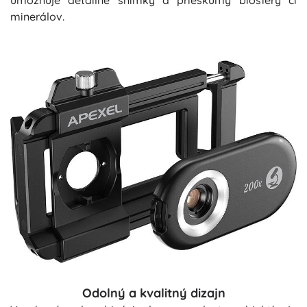
umožňuje detailné snímky a prieskumy biosféry či
minerálov.
Odolný a kvalitný dizajn