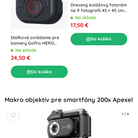
Špo
Drevený kolážový fotorám
na 
na 9 fotografií 45 × 45 cm
drž
hnedý
N
Na sklade
445
16,
17,50 €
Diaľkové ovládanie pre
Do košíka
kamery GoPro HERO
13/12/11/10/9/8 a MAX
Na sklade
24,50 €
Do košíka
Makro objektív pre smartfóny 200x Apexel
1
/
4