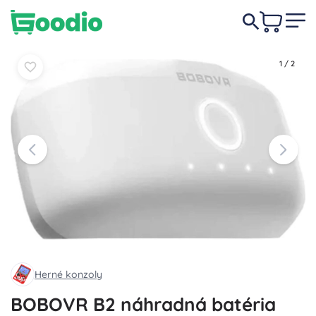
27,50 €
Do košíka
Do košíka
1
/
2
Herné konzoly
BOBOVR B2 náhradná batéria