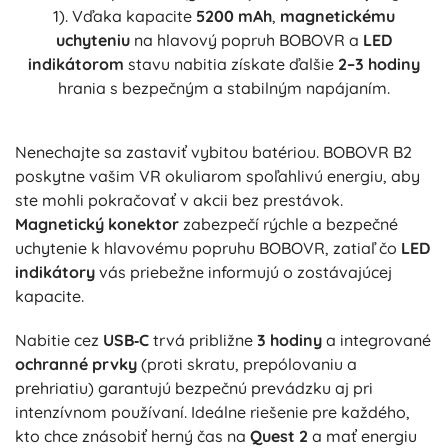
1). Vďaka kapacite
5200 mAh
,
magnetickému
uchyteniu
na hlavový popruh BOBOVR a
LED
indikátorom
stavu nabitia získate ďalšie
2–3 hodiny
hrania s bezpečným a stabilným napájaním.
Nenechajte sa zastaviť vybitou batériou. BOBOVR B2
poskytne vašim VR okuliarom spoľahlivú energiu, aby
ste mohli pokračovať v akcii bez prestávok.
Magnetický konektor
zabezpečí rýchle a bezpečné
uchytenie k hlavovému popruhu BOBOVR, zatiaľ čo
LED
indikátory
vás priebežne informujú o zostávajúcej
kapacite.
Nabitie cez
USB‑C
trvá približne
3 hodiny
a integrované
ochranné prvky
(proti skratu, prepólovaniu a
prehriatiu) garantujú bezpečnú prevádzku aj pri
intenzívnom používaní. Ideálne riešenie pre každého,
kto chce znásobiť herný čas na
Quest 2
a mať energiu