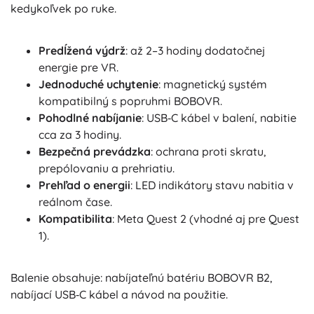
kedykoľvek po ruke.
Predĺžená výdrž
: až 2–3 hodiny dodatočnej
energie pre VR.
Jednoduché uchytenie
: magnetický systém
kompatibilný s popruhmi BOBOVR.
Pohodlné nabíjanie
: USB‑C kábel v balení, nabitie
cca za 3 hodiny.
Bezpečná prevádzka
: ochrana proti skratu,
prepólovaniu a prehriatiu.
Prehľad o energii
: LED indikátory stavu nabitia v
reálnom čase.
Kompatibilita
: Meta Quest 2 (vhodné aj pre Quest
1).
Balenie obsahuje: nabíjateľnú batériu BOBOVR B2,
nabíjací USB‑C kábel a návod na použitie.