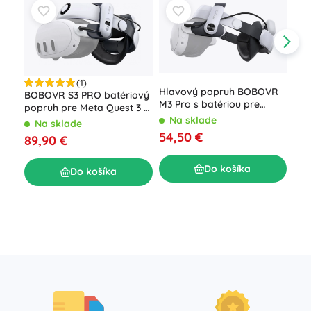
(1)
Hlavový popruh BOBOVR
BOBOVR S3 PRO batériový
M3 Pro s batériou pre
popruh pre Meta Quest 3 /
Oculus Quest 3 / Quest 3S
Quest 3S
Na sklade
Na sklade
54,50 €
Gam
89,90 €
her
biel
N
Do košíka
Do košíka
54