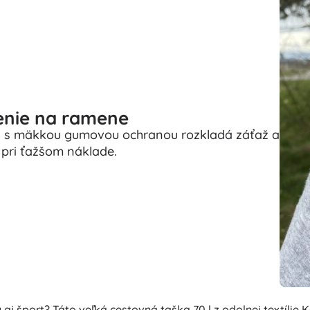
enie na ramene
) s mäkkou gumovou ochranou rozkladá záťaž a
 pri ťažšom náklade.
 aj šport? Táto veľká cestovná taška 70 l z odolnej textíli