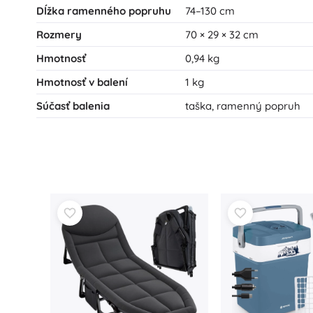
Dĺžka ramenného popruhu
74–130 cm
Rozmery
70 × 29 × 32 cm
Hmotnosť
0,94 kg
Hmotnosť v balení
1 kg
Súčasť balenia
taška, ramenný popruh