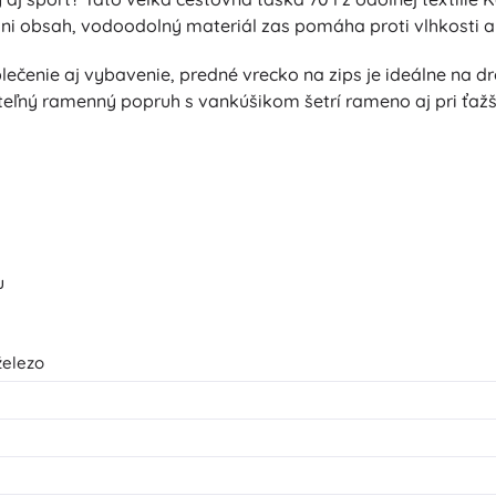
hráni obsah, vodoodolný materiál zas pomáha proti vlhkosti 
ečenie aj vybavenie, predné vrecko na zips je ideálne na 
iteľný ramenný popruh s vankúšikom šetrí rameno aj pri ťa
u
železo