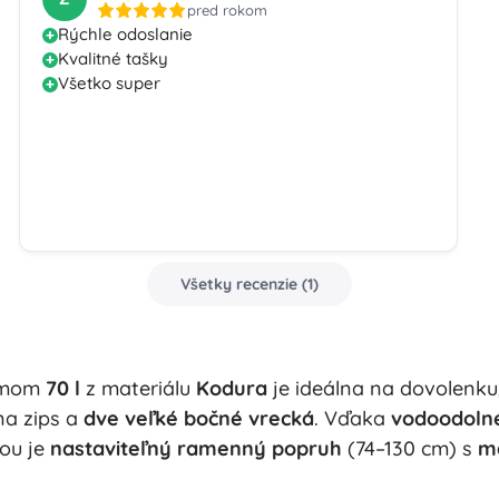
pred rokom
Rýchle odoslanie
Kvalitné tašky
Všetko super
Všetky recenzie
(
1
)
jemom
70 l
z materiálu
Kodura
je ideálna na dovolenku
na zips a
dve veľké bočné vrecká
. Vďaka
vodoodol
ťou je
nastaviteľný ramenný popruh
(74–130 cm) s
m