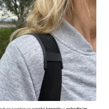
e Kodura kombinuje
vysokú kapacitu
s
pohodlným