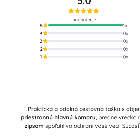
5.0
Puzzle
hodnotenie
5
1
x
4
0
x
3
0
x
2
0
x
1
0
x
Praktická a odolná cestovná taška s ob
priestrannú hlavnú komoru
, predné vrecko 
zipsom
spoľahlivo ochráni vaše veci. Súčas