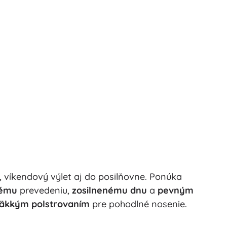
, víkendový výlet aj do posilňovne. Ponúka
nému
prevedeniu,
zosilnenému dnu
a
pevným
äkkým polstrovaním
pre pohodlné nosenie.