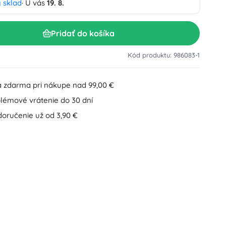
 sklad
· U vás
19. 8.
Doplnky k umývadlu
Dekorácie
Doplnky na WC
Pridať do košíka
Doplnky k vani a sprche
Figúrky
Kúpeľňový textil
Kód produktu: 986083-1
 zdarma pri nákupe nad 99,00 €
lémové vrátenie do 30 dní
doručenie už od 3,90 €
Bábiky a bábätká
Knihy