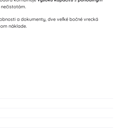
a nečistotám.
drobnosti a dokumenty, dve veľké bočné vrecká
žšom náklade.