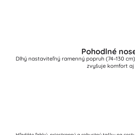
Pohodlné nos
Dlhý nastaviteľný ramenný popruh (74–130 cm
zvyšuje komfort aj
Hľadáte ľahkú, priestrannú a robustnú tašku na cesty