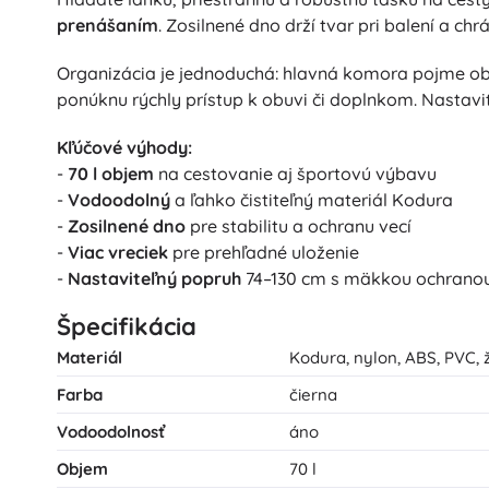
prenášaním
. Zosilnené dno drží tvar pri balení a c
Organizácia je jednoduchá: hlavná komora pojme obl
ponúknu rýchly prístup k obuvi či doplnkom. Nastav
Kľúčové výhody:
-
70 l objem
na cestovanie aj športovú výbavu
-
Vodoodolný
a ľahko čistiteľný materiál Kodura
-
Zosilnené dno
pre stabilitu a ochranu vecí
-
Viac vreciek
pre prehľadné uloženie
-
Nastaviteľný popruh
74–130 cm s mäkkou ochrano
Špecifikácia
Materiál
Kodura, nylon, ABS, PVC, 
Farba
čierna
Vodoodolnosť
áno
Objem
70 l