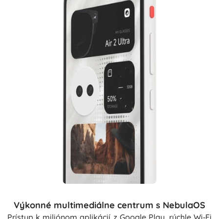
Výkonné multimediálne centrum s NebulaOS
Prístup k miliónom aplikácií z Google Play, rýchle Wi‑Fi