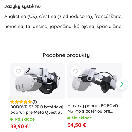
Jazyky systému
Angličtina (US), čínština (zjednodušená), francúzština,
nemčina, taliančina, japončina, kórejčina, španielčina
Podobné produkty
(1)
Hlavový popruh BOBOVR
BOBOVR S3 PRO batériový
M3 Pro s batériou pre
popruh pre Meta Quest 3 /
Oculus Quest 3 / Quest 3S
Quest 3S
Na sklade
Na sklade
54,50 €
Bez
89,90 €
pre