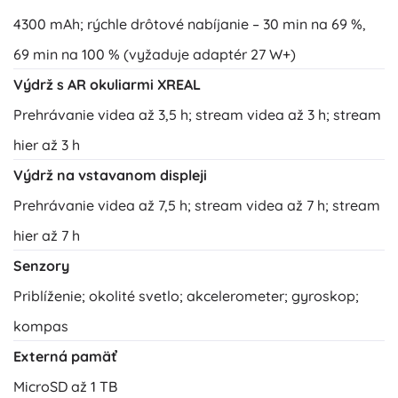
4300 mAh; rýchle drôtové nabíjanie – 30 min na 69 %,
69 min na 100 % (vyžaduje adaptér 27 W+)
Výdrž s AR okuliarmi XREAL
Prehrávanie videa až 3,5 h; stream videa až 3 h; stream
hier až 3 h
Výdrž na vstavanom displeji
Prehrávanie videa až 7,5 h; stream videa až 7 h; stream
hier až 7 h
Senzory
Priblíženie; okolité svetlo; akcelerometer; gyroskop;
kompas
Externá pamäť
MicroSD až 1 TB