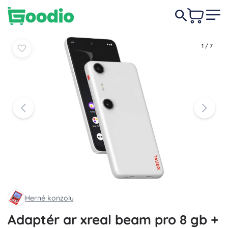
579,00 €
Do košíka
Do košíka
1
/
7
Herné konzoly
Adaptér ar xreal beam pro 8 gb +