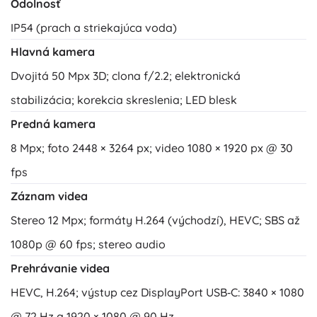
Odolnosť
IP54 (prach a striekajúca voda)
Hlavná kamera
Dvojitá 50 Mpx 3D; clona f/2.2; elektronická
stabilizácia; korekcia skreslenia; LED blesk
Predná kamera
8 Mpx; foto 2448 × 3264 px; video 1080 × 1920 px @ 30
fps
Záznam videa
Stereo 12 Mpx; formáty H.264 (východzí), HEVC; SBS až
1080p @ 60 fps; stereo audio
Prehrávanie videa
HEVC, H.264; výstup cez DisplayPort USB‑C: 3840 × 1080
@ 72 Hz a 1920 × 1080 @ 90 Hz