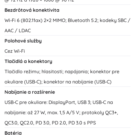
Bezdrôtová konektivita
Wi‑Fi 6 (802.11ax) 2×2 MIMO; Bluetooth 5.2; kodeky SBC /
AAC / LDAC
Polohové služby
Cez Wi‑Fi
Tlačidlá a konektory
Tlačidlo režimu; hlasitosti; napájania; konektor pre
okuliare (USB‑C); konektor na nabíjanie (USB‑C)
Nabíjanie a rozšírenie
USB‑C pre okuliare: DisplayPort, USB 3; USB‑C na
nabíjanie: až 27 W, max. 1,5 A/5 V; protokoly QC3+,
QC3.0, QC2.0, PD 3.0, PD 2.0, PD 3.0 s PPS
Batéria