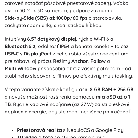
zároveň natáčať pôsobivé priestorové zábery. Vďaka
dvom 50 Mpx 3D kamerám, podpore záznamu
Side‑by‑Side (SBS) až 1080p/60 fps
a stereo zvuku
zachytíte spomienky s realistickou hĺbkou.
Intuitívny
6,5" dotykový displej
, rýchle
Wi‑Fi 6
a
Bluetooth 5.2
, odolnosť
IP54
a bohatá konektivita cez
USB‑C s DisplayPort
z neho robia všestranné centrum
pre zábavu aj prácu. Režimy
Anchor
,
Follow
a
Multi‑Window
prispôsobia obraz vašim potrebám – od
stabilného sledovania filmov po efektívny multitasking.
V tejto variante získate konfiguráciu
8 GB RAM + 256 GB
a navyše možnosť rozšírenia pomocou
microSD až o 1
TB
. Rýchle káblové nabíjanie (až 27 W) zaistí bleskové
doplnenie energie, aby ste mohli nerušene pokračovať.
Priestorová realita
s NebulaOS a Google Play
3D video a foto
so stereo kamerami a