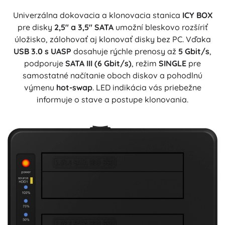
Univerzálna dokovacia a klonovacia stanica
ICY BOX
pre disky
2,5" a 3,5" SATA
umožní bleskovo rozšíriť
úložisko, zálohovať aj klonovať disky bez PC. Vďaka
USB 3.0 s UASP
dosahuje rýchle prenosy až
5 Gbit/s
,
podporuje
SATA III (6 Gbit/s)
, režim
SINGLE
pre
samostatné načítanie oboch diskov a pohodlnú
výmenu
hot-swap
. LED indikácia vás priebežne
informuje o stave a postupe klonovania.