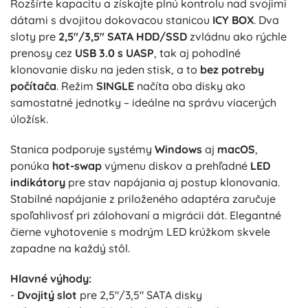
Rozšírte kapacitu a získajte plnú kontrolu nad svojimi
dátami s dvojitou dokovacou stanicou
ICY BOX
. Dva
sloty pre
2,5"/3,5" SATA HDD/SSD
zvládnu ako rýchle
prenosy cez
USB 3.0 s UASP
, tak aj pohodlné
klonovanie disku na jeden stisk, a to
bez potreby
počítača
. Režim
SINGLE
načíta oba disky ako
samostatné jednotky – ideálne na správu viacerých
úložísk.
Stanica podporuje systémy
Windows
aj
macOS
,
ponúka
hot-swap
výmenu diskov a prehľadné
LED
indikátory
pre stav napájania aj postup klonovania.
Stabilné napájanie z priloženého adaptéra zaručuje
spoľahlivosť pri zálohovaní a migrácii dát. Elegantné
čierne vyhotovenie s modrým LED krúžkom skvele
zapadne na každý stôl.
Hlavné výhody:
-
Dvojitý slot
pre 2,5"/3,5" SATA disky