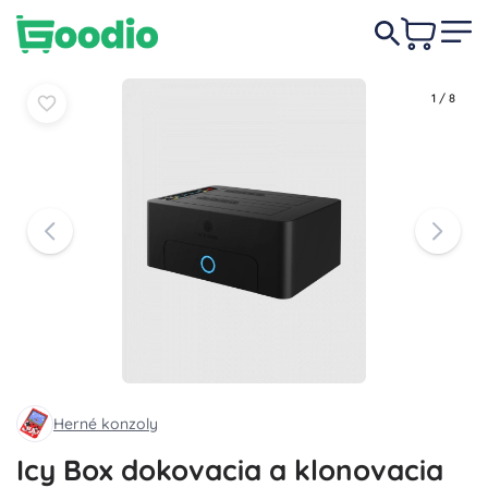
43,90 €
Do košíka
Do košíka
1
/
8
Herné konzoly
Icy Box dokovacia a klonovacia