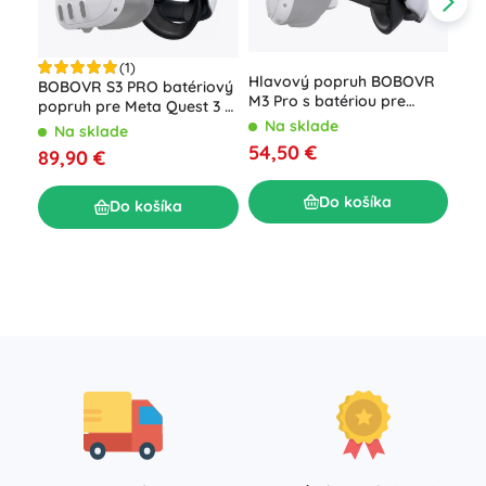
(1)
Hlavový popruh BOBOVR
BOBOVR S3 PRO batériový
M3 Pro s batériou pre
popruh pre Meta Quest 3 /
Oculus Quest 3 / Quest 3S
Quest 3S
Na sklade
Na sklade
54,50 €
Bez
89,90 €
pre
mas
N
Do košíka
Do košíka
25