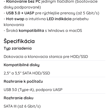
-
Klonovanie bez PC
jediným tlačidlom (bootovacie
disky podporované)
-
USB 3.0 + UASP
pre rýchlejšie prenosy (až 5 Gbit/s)
-
Hot-swap
a intuitívna
LED indikácia
priebehu
klonovania
- Široká
kompatibilita
s Windows a macOS
Špecifikácia
Typ zariadenia
Dokovacia a klonovacia stanica pre HDD/SSD
Kompatibilné disky
2,5" a 3,5" SATA HDD/SSD
Rozhranie k počítaču
USB 3.0 (Type-A), podpora UASP
Rozhranie disku
SATA III (až 6 Gbit/s)