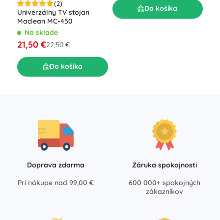
(2)
Do košíka
39
Univerzálny TV stojan
Maclean MC-450
Na sklade
21,50 €
22,50 €
Do košíka
Doprava zdarma
Záruka spokojnosti
Pri nákupe nad 99,00 €
600 000+ spokojných
zákazníkov