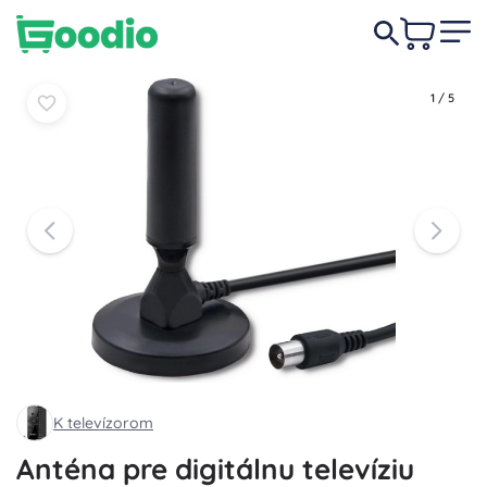
8,90 €
Do košíka
Do košíka
1
/
5
K televízorom
Anténa pre digitálnu televíziu