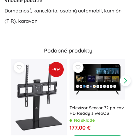
Vhodné použitie
Domácnosť, kancelária, osobný automobil, kamión
(TIR), karavan
Podobné produkty
-5%
Televízor Sencor 32 palcov
HD Ready s webOS
Na sklade
Pol
177,00 €
TV 
N