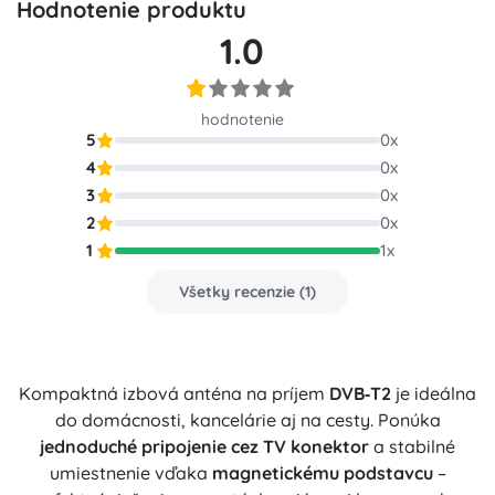
Hodnotenie produktu
1.0
hodnotenie
5
0
x
4
0
x
3
0
x
2
0
x
1
1
x
Všetky recenzie
(
1
)
Kompaktná izbová anténa na príjem
DVB‑T2
je ideálna
do domácnosti, kancelárie aj na cesty. Ponúka
jednoduché pripojenie cez TV konektor
a stabilné
umiestnenie vďaka
magnetickému podstavcu
–