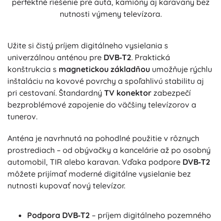
perfektné riešenie pre autá, kamióny aj karavany bez
nutnosti výmeny televízora.
Užite si čistý príjem digitálneho vysielania s
univerzálnou anténou pre
DVB‑T2
. Praktická
konštrukcia s
magnetickou základňou
umožňuje rýchlu
inštaláciu na kovové povrchy a spoľahlivú stabilitu aj
pri cestovaní. Štandardný
TV konektor
zabezpečí
bezproblémové zapojenie do väčšiny televízorov a
tunerov.
Anténa je navrhnutá na pohodlné použitie v rôznych
prostrediach – od obývačky a kancelárie až po osobný
automobil, TIR alebo karavan. Vďaka podpore
DVB‑T2
môžete prijímať moderné digitálne vysielanie bez
nutnosti kupovať nový televízor.
Podpora DVB‑T2
– príjem digitálneho pozemného