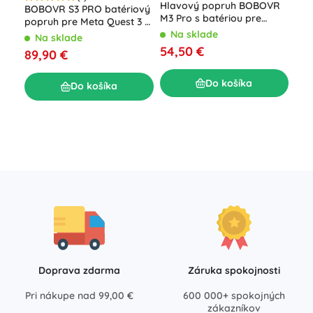
Hlavový popruh BOBOVR
BOBOVR S3 PRO batériový
M3 Pro s batériou pre
popruh pre Meta Quest 3 /
Oculus Quest 3 / Quest 3S
Quest 3S
Na sklade
Na sklade
54,50 €
Bez
89,90 €
pre
mas
N
Do košíka
Do košíka
25
Doprava zdarma
Záruka spokojnosti
Pri nákupe nad 99,00 €
600 000+ spokojných
zákazníkov