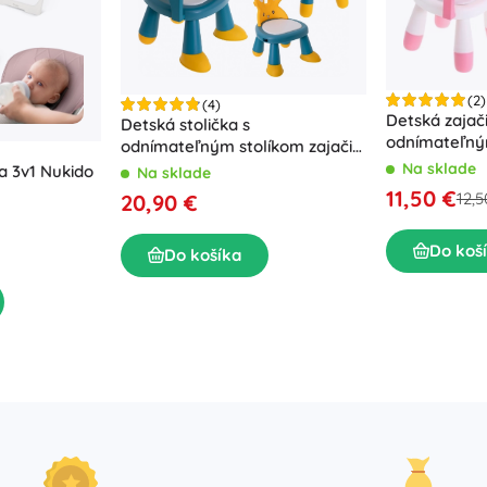
(2)
(4)
Detská zajači
Detská stolička s
odnímateľný
odnímateľným stolíkom zajačik
ružová
žlto-modrá
Na sklade
a 3v1 Nukido
Na sklade
11,50 €
12,5
20,90 €
Do koš
Do košíka