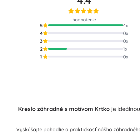
4.4
Puzzle
hodnotenie
5
4
x
4
0
x
3
0
x
2
1
x
1
0
x
Kreslo záhradné s motívom Krtko
je ideálnou
Vyskúšajte pohodlie a praktickosť nášho záhradnéh