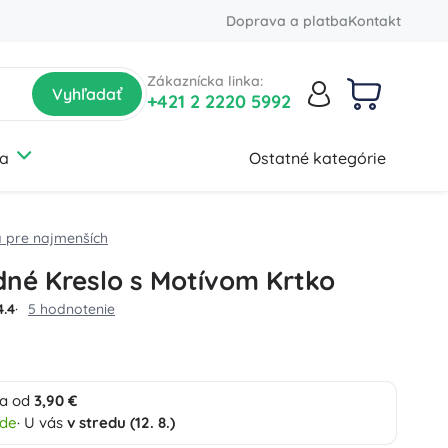
Doprava a platba
Kontakt
Zákaznícka linka:
Vyhľadať
+421 2 2220 5992
a
Ostatné kategórie
Upratovanie
Batérie a nabíjanie
Hračky na záhradu
Bazény
Obchod
Zdravie
Halloween
Auto-moto
 pre najmenších
Upratovanie podláh a kobercov
Doplnky
Zdravotnícke potreby
Batérie a nabíjanie
Odpadkové koše
Bazény
Masážne pomôcky
Interiérové vybavenie
né Kreslo s Motívom Krtko
Čistiace pomôcky
Nafukovacie hračky
Ortopedické pomôcky
Bezpečnosť
Maľovanie
4.4
5 hodnotenie
Umývanie okien
Vírivky
Zdravotnícka technika
Elektro vybavenie
Organizácia
Starostlivosť o auto
+
Zobraziť viac
Fajčiarske potreby
Slnečníky a zásteny
a od
3,90 €
ade
· U vás
v stredu (12. 8.)
Kúpeľňa
Hry na povolania