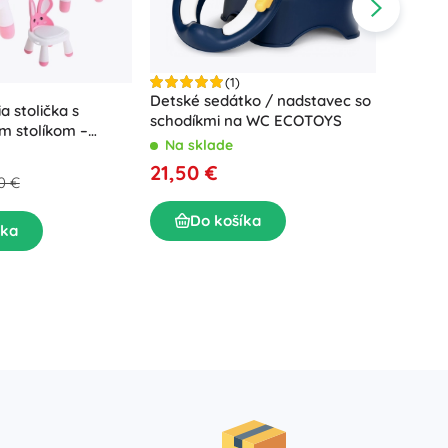
(1)
Detské sedátko / nadstavec so
a stolička s
schodíkmi na WC ECOTOYS
m stolíkom –
Na sklade
Detská 
21,50 €
biela, 
0 €
skladac
Na sk
Do košíka
32,90
íka
D