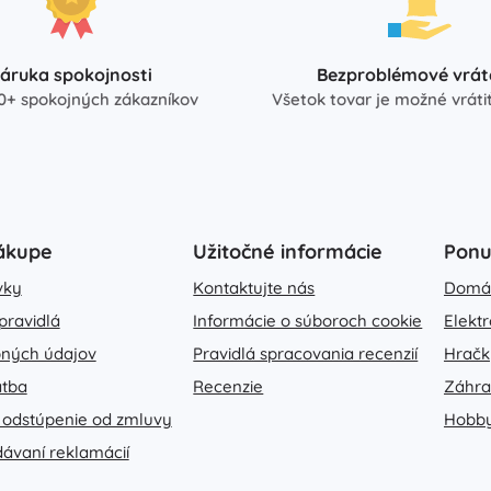
áruka spokojnosti
Bezproblémové vrát
0+ spokojných zákazníkov
Všetok tovar je možné vrátiť
ákupe
Užitočné informácie
Pon
vky
Kontaktujte nás
Domá
pravidlá
Informácie o súboroch cookie
Elekt
ných údajov
Pravidlá spracovania recenzií
Hračk
atba
Recenzie
Záhr
 odstúpenie od zmluvy
Hobb
dávaní reklamácií