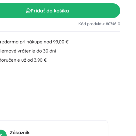
Doplnky k umývadlu
Dekorácie
Pridať do košíka
Doplnky na WC
Doplnky k vani a sprche
Figúrky
Kód produktu: 80746-0
Kúpeľňový textil
 zdarma pri nákupe nad 99,00 €
lémové vrátenie do 30 dní
doručenie už od 3,90 €
Bábiky a bábätká
Knihy
Zákazník
Z