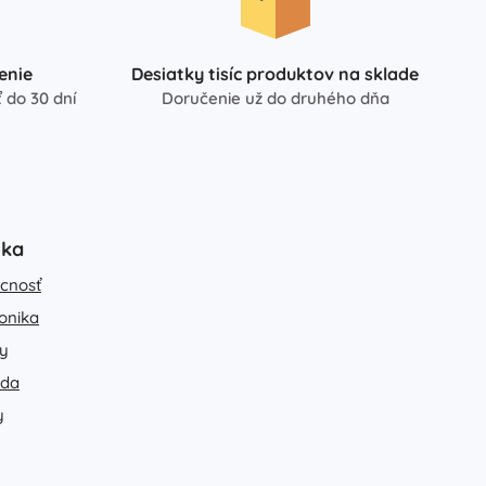
enie
Desiatky tisíc produktov na sklade
 do 30 dní
Doručenie už do druhého dňa
uka
cnosť
ronika
y
ada
y