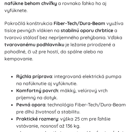
nafúkne behom chvíľky
a rovnako ľahko ho aj
vyfúknete.
Pokročilá konštrukcia
Fiber-Tech/Dura-Beam
využíva
tisíce pevných vlákien na
stabilnú oporu chrbtice
a
tvarovú stálosť bez nepríjemného prehýbania. Vďaka
tvarovanému podhlavníku
je ležanie prirodzené a
pohodlné, či už pre hostí, do spálne alebo na
kempovanie.
Rýchla príprava
: integrovaná elektrická pumpa
na nafúknutie aj vyfúknutie.
Komfortný povrch
: mäkký, velúrový vrch
príjemný na dotyk.
Pevná opora
: technológia Fiber-Tech/Dura-Beam
pre dlhú životnosť a stabilitu.
Praktické rozmery
: výška 25 cm pre ľahšie
vstávanie, nosnosť až 136 kg.