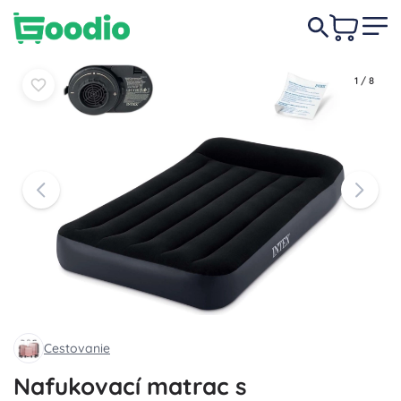
31,90 €
Do košíka
Do košíka
1
/
8
Cestovanie
Nafukovací matrac s