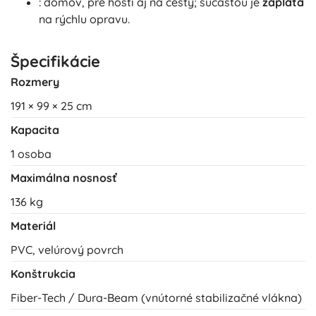
: domov, pre hostí aj na cesty; súčasťou je
záplata
na rýchlu opravu.
Špecifikácie
Rozmery
191 × 99 × 25 cm
Kapacita
1 osoba
Maximálna nosnosť
136 kg
Materiál
PVC, velúrový povrch
Konštrukcia
Fiber-Tech / Dura-Beam (vnútorné stabilizačné vlákna)