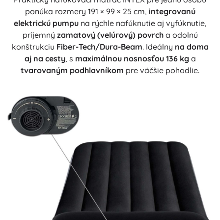
ponúka rozmery 191 × 99 × 25 cm,
integrovanú
elektrickú pumpu
na rýchle nafúknutie aj vyfúknutie,
príjemný
zamatový (velúrový) povrch
a odolnú
konštrukciu
Fiber-Tech/Dura-Beam
. Ideálny
na doma
aj na cesty
, s
maximálnou nosnosťou 136 kg
a
tvarovaným podhlavníkom
pre väčšie pohodlie.