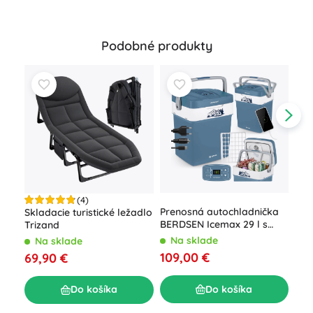
Podobné produkty
(4)
Prenosná autochladnička
Skladacie turistické ležadlo
Naf
BERDSEN Icemax 29 l s
Trizand
post
ECO režimom – modrá
vst
Na sklade
Na sklade
N
pum
109,00 €
69,90 €
46
Do košíka
Do košíka