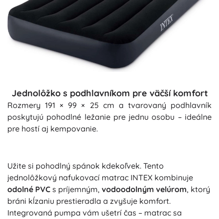
Jednolôžko s podhlavníkom pre väčší komfort
Rozmery 191 × 99 × 25 cm a tvarovaný podhlavník
poskytujú pohodlné ležanie pre jednu osobu – ideálne
pre hostí aj kempovanie.
Užite si pohodlný spánok kdekoľvek. Tento
jednolôžkový nafukovací matrac INTEX kombinuje
odolné PVC
s príjemným,
vodoodolným velúrom
, ktorý
bráni kĺzaniu prestieradla a zvyšuje komfort.
Integrovaná pumpa vám ušetrí čas – matrac sa