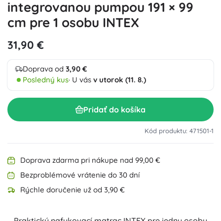
integrovanou pumpou 191 × 99
cm pre 1 osobu INTEX
31,90 €
Doprava od
3,90 €
Posledný kus
· U vás
v utorok (11. 8.)
Pridať do košíka
Kód produktu: 471501-1
Doprava zdarma pri nákupe nad 99,00 €
Bezproblémové vrátenie do 30 dní
Rýchle doručenie už od 3,90 €
Praktický nafukovací matrac INTEX pre jednu osobu