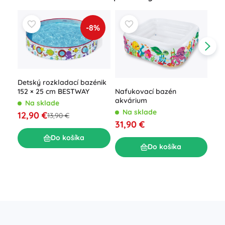
-8%
Detský rozkladací bazénik
152 × 25 cm BESTWAY
Nafukovací bazén
akvárium
Na sklade
Na sklade
12,90 €
13,90 €
Det
31,90 €
bal
N
Do košíka
Do košíka
33