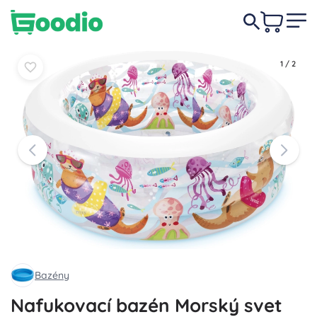
27,50 €
Do košíka
Do košíka
1
/
2
Bazény
Nafukovací bazén Morský svet