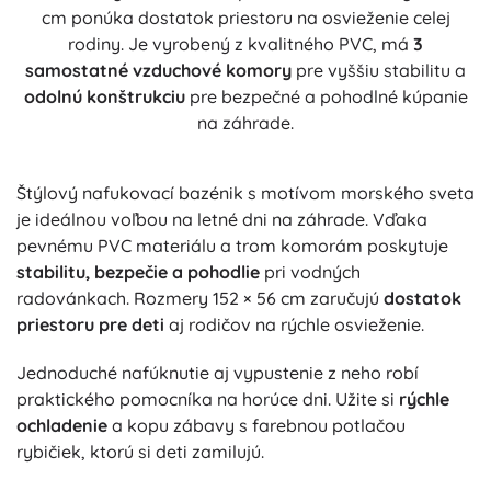
cm ponúka dostatok priestoru na osvieženie celej
rodiny. Je vyrobený z kvalitného PVC, má
3
samostatné vzduchové komory
pre vyššiu stabilitu a
odolnú konštrukciu
pre bezpečné a pohodlné kúpanie
na záhrade.
Štýlový nafukovací bazénik s motívom morského sveta
je ideálnou voľbou na letné dni na záhrade. Vďaka
pevnému PVC materiálu a trom komorám poskytuje
stabilitu, bezpečie a pohodlie
pri vodných
radovánkach. Rozmery 152 × 56 cm zaručujú
dostatok
priestoru pre deti
aj rodičov na rýchle osvieženie.
Jednoduché nafúknutie aj vypustenie z neho robí
praktického pomocníka na horúce dni. Užite si
rýchle
ochladenie
a kopu zábavy s farebnou potlačou
rybičiek, ktorú si deti zamilujú.