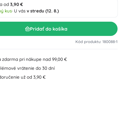
a od
3,90 €
Doplnky k umývadlu
Dekorácie
ný kus
· U vás
v stredu (12. 8.)
Doplnky na WC
Doplnky k vani a sprche
Figúrky
Pridať do košíka
Kúpeľňový textil
Kód produktu: 180088-1
 zdarma pri nákupe nad 99,00 €
lémové vrátenie do 30 dní
doručenie už od 3,90 €
Bábiky a bábätká
Knihy