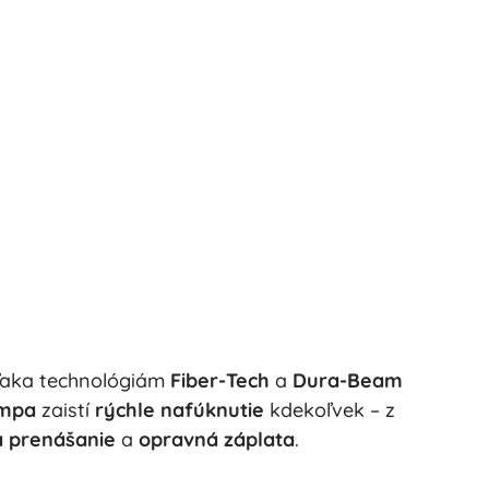
Vďaka technológiám
Fiber-Tech
a
Dura-Beam
umpa
zaistí
rýchle nafúknutie
kdekoľvek – z
a prenášanie
a
opravná záplata
.