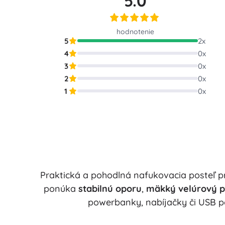
5.0
Puzzle
hodnotenie
5
2
x
4
0
x
3
0
x
2
0
x
1
0
x
Praktická a pohodlná nafukovacia posteľ p
ponúka
stabilnú oporu
,
mäkký velúrový p
powerbanky, nabíjačky či USB 