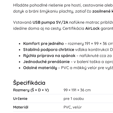
Hľadáte pohodlné riešenie pre hostí, cestovanie al
dotyk a bráni šmýkaniu plachty, zatiaľ čo
zosilnené 
Vstavaná
USB pumpa 5V/2A
nafúkne matrac približ
ideálne doma aj na cesty. Certifikácia
AirLock
garan
Komfort pre jedného
– rozmery 191 × 99 × 36 c
Stabilná podpora chrbtice
vďaka konštrukcii 
Rýchla príprava na spánok
– nafúknuté cca za 
Jednoduché prenášanie
– v balení taška a op
Odolné materiály
– PVC a mäkký velúr pre vyšš
Špecifikácia
Rozmery (Š × D × V)
99 × 191 × 36 cm
Určenie
pre 1 osobu
Materiál
PVC, velúr