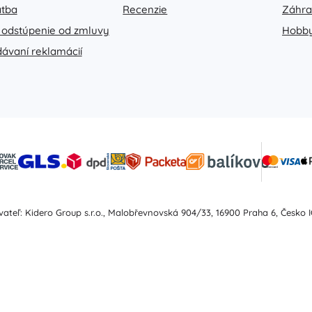
atba
Recenzie
Záhr
 odstúpenie od zmluvy
Hobb
dávaní reklamácií
ateľ: Kidero Group s.r.o., Malobřevnovská 904/33, 16900 Praha 6, Česko I