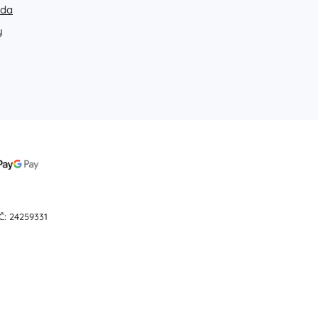
ada
y
Č: 24259331