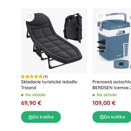
(4)
Prenosná autochl
Skladacie turistické ležadlo
BERDSEN Icemax 2
Trizand
režimom – modrá
Na sklade
Na sklade
109,00 €
69,90 €
Do košíka
Do košíka