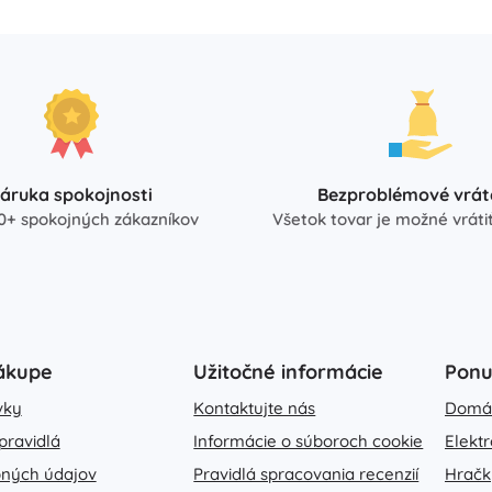
áruka spokojnosti
Bezproblémové vrát
0+ spokojných zákazníkov
Všetok tovar je možné vrátiť
ákupe
Užitočné informácie
Pon
vky
Kontaktujte nás
Domá
pravidlá
Informácie o súboroch cookie
Elekt
ných údajov
Pravidlá spracovania recenzií
Hračk