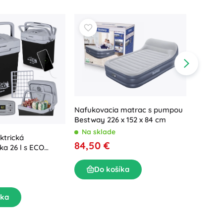
Nafukovacia matrac s pumpou
Bestway 226 x 152 x 84 cm
Na sklade
ktrická
Prenosn
84,50 €
ka 26 l s ECO
autochl
erna
režimo
Na sk
Do košíka
107,0
íka
D