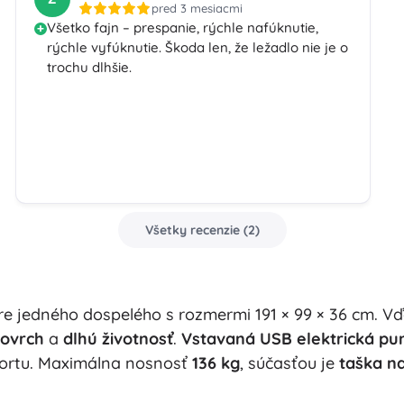
pred 3 mesiacmi
Všetko fajn – prespanie, rýchle nafúknutie,
rýchle vyfúknutie. Škoda len, že ležadlo nie je o
trochu dlhšie.
Všetky recenzie
(
2
)
re jedného dospelého s rozmermi 191 × 99 × 36 cm. 
ovrch
a
dlhú životnosť
.
Vstavaná USB elektrická p
portu. Maximálna nosnosť
136 kg
, súčasťou je
taška n