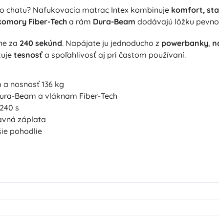
ebo chatu? Nafukovacia matrac Intex kombinuje
komfort, stab
komory Fiber-Tech
a rám
Dura-Beam
dodávajú lôžku pevnos
ne za
240 sekúnd
. Napájate ju jednoducho z
powerbanky
,
n
tuje
tesnosť
a spoľahlivosť aj pri častom používaní.
m a nosnosť 136 kg
Dura-Beam a vláknam Fiber-Tech
240 s
ravná záplata
ie pohodlie