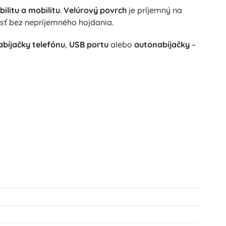
ilitu a mobilitu
.
Velúrový povrch
je príjemný na
ť bez nepríjemného hojdania.
abíjačky telefónu
,
USB portu
alebo
autonabíjačky
–