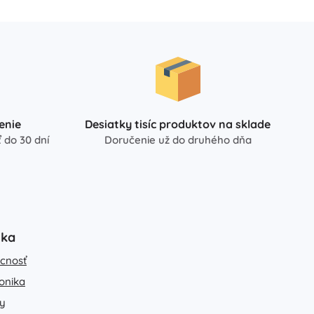
enie
Desiatky tisíc produktov na sklade
 do 30 dní
Doručenie už do druhého dňa
uka
cnosť
ronika
y