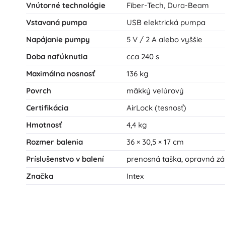
Vnútorné technológie
Fiber-Tech, Dura-Beam
Vstavaná pumpa
USB elektrická pumpa
Napájanie pumpy
5 V / 2 A alebo vyššie
Doba nafúknutia
cca 240 s
Maximálna nosnosť
136 kg
Povrch
mäkký velúrový
Certifikácia
AirLock (tesnosť)
Hmotnosť
4,4 kg
Rozmer balenia
36 × 30,5 × 17 cm
Príslušenstvo v balení
prenosná taška, opravná zá
Značka
Intex