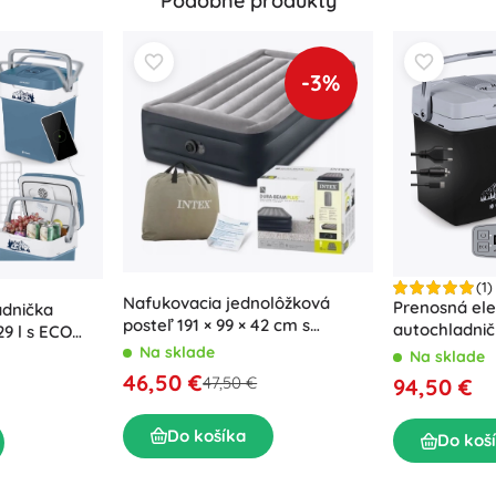
Podobné produkty
-3%
(1)
Nafukovacia jednolôžková
Prenosná ele
adnička
posteľ 191 × 99 × 42 cm s
autochladnič
9 l s ECO
vstavanou elektrickou pumpou
režimom – či
Na sklade
Na sklade
INTEX
46,50 €
47,50 €
94,50 €
Do košíka
Do koš