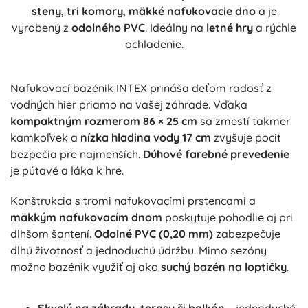
steny
,
tri komory
,
mäkké nafukovacie dno
a je
vyrobený z
odolného PVC
. Ideálny na
letné hry
a rýchle
ochladenie.
Nafukovací bazénik INTEX prináša deťom radosť z
vodných hier priamo na vašej záhrade. Vďaka
kompaktným rozmerom 86 × 25 cm
sa zmestí takmer
kamkoľvek a
nízka hladina vody 17 cm
zvyšuje pocit
bezpečia pre najmenších.
Dúhové farebné prevedenie
je pútavé a láka k hre.
Konštrukcia s tromi nafukovacími prstencami a
mäkkým nafukovacím dnom
poskytuje pohodlie aj pri
dlhšom šantení.
Odolné PVC (0,20 mm)
zabezpečuje
dlhú životnosť a jednoduchú údržbu. Mimo sezóny
možno bazénik využiť aj ako
suchý bazén na loptičky
.