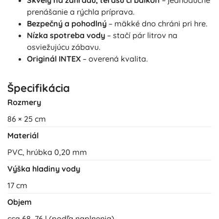
Skvelý na záhradu, terasu či balkón
– jednoduché
prenášanie a rýchla príprava.
Bezpečný a pohodlný
– mäkké dno chráni pri hre.
Nízka spotreba vody
– stačí pár litrov na
osviežujúcu zábavu.
Originál INTEX
– overená kvalita.
Špecifikácia
Rozmery
86 × 25 cm
Materiál
PVC, hrúbka 0,20 mm
Výška hladiny vody
17 cm
Objem
cca 68–76 l (podľa naplnenia)