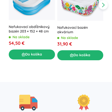
Nafukovací obdĺžnikový
Nafukovací bazén
bazén 203 × 152 × 48 cm
akvárium
Na sklade
Na sklade
Naf
54,50 €
31,90 €
s o
N
Do košíka
Do košíka
21,