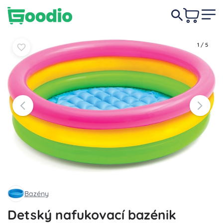
5,80 €
Do košíka
Do košíka
1
/
5
Bazény
Detský nafukovací bazénik