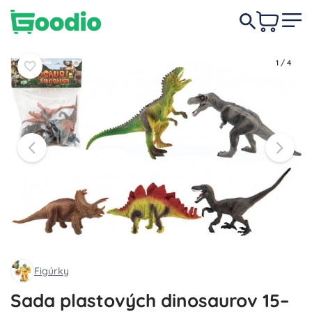
5,80 €
Do košíka
Do košíka
1
/
4
Figúrky
Sada plastových dinosaurov 15–