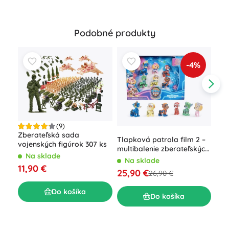
Podobné produkty
-4%
(9)
Zberateľská sada
Tlapková patrola film 2 –
vojenských figúrok 307 ks
multibalenie zberateľských
Far
Na sklade
figúrok
Na sklade
stro
11,90 €
25,90 €
26,90 €
pre 
N
20
Do košíka
Do košíka