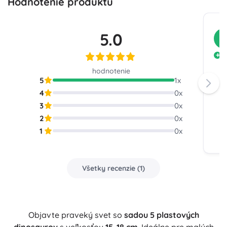
Hodnotenie produktu
5.0
Z
p
hodnotenie
5
1
x
4
0
x
3
0
x
2
0
x
1
0
x
Všetky recenzie
(
1
)
Objavte praveký svet so
sadou 5 plastových