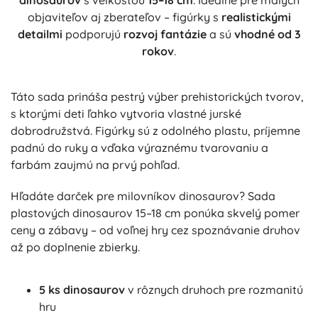
dinosaurov
s veľkosťou
15–18 cm
. Ideálne pre malých
objaviteľov aj zberateľov – figúrky s
realistickými
detailmi
podporujú
rozvoj fantázie
a sú
vhodné od 3
rokov
.
Táto sada prináša pestrý výber prehistorických tvorov,
s ktorými deti ľahko vytvoria vlastné jurské
dobrodružstvá. Figúrky sú z odolného plastu, príjemne
padnú do ruky a vďaka výraznému tvarovaniu a
farbám zaujmú na prvý pohľad.
Hľadáte darček pre milovníkov dinosaurov? Sada
plastových dinosaurov 15–18 cm ponúka skvelý pomer
ceny a zábavy – od voľnej hry cez spoznávanie druhov
až po doplnenie zbierky.
5 ks dinosaurov
v rôznych druhoch pre rozmanitú
hru