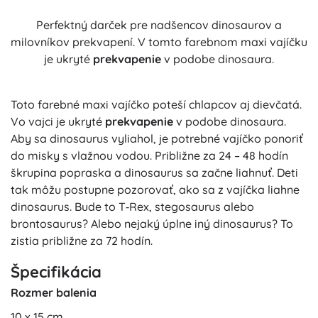
Perfektný darček pre nadšencov dinosaurov a
milovníkov prekvapení. V tomto farebnom maxi vajíčku
je ukryté
prekvapenie
v podobe dinosaura.
Toto farebné maxi vajíčko poteší chlapcov aj dievčatá.
Vo vajci je ukryté
prekvapenie
v podobe dinosaura.
Aby sa dinosaurus vyliahol, je potrebné vajíčko ponoriť
do misky s vlažnou vodou. Približne za 24 – 48 hodín
škrupina popraska a dinosaurus sa začne liahnuť. Deti
tak môžu postupne pozorovať, ako sa z vajíčka liahne
dinosaurus. Bude to T‑Rex, stegosaurus alebo
brontosaurus? Alebo nejaký úplne iný dinosaurus? To
zistia približne za 72 hodín.
Špecifikácia
Rozmer balenia
10 x 15 cm