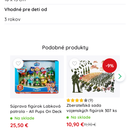
Vhodné pre deti od
3 rokov
Podobné produkty
-9%
(9)
Zberateľská sada
Súprava figúrok Labková
vojenských figúrok 307 ks
patrola - All Pups On Deck
Sta
Na sklade
Na sklade
fig
10,90 €
25,50 €
11,90 €
N