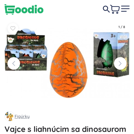
4,80 €
Do košíka
Do košíka
1
/
8
Figúrky
Vajce s liahnúcim sa dinosaurom