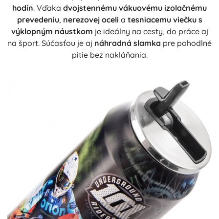
hodín
. Vďaka
dvojstennému vákuovému izolačnému
prevedeniu
,
nerezovej oceli
a
tesniacemu viečku s
výklopným náustkom
je ideálny na cesty, do práce aj
na šport. Súčasťou je aj
náhradná slamka
pre pohodlné
pitie bez nakláňania.