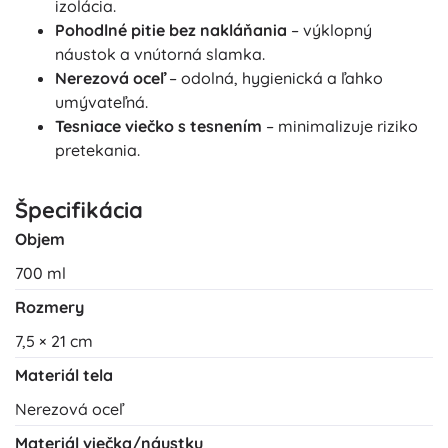
izolácia.
Pohodlné pitie bez nakláňania
– výklopný
náustok a vnútorná slamka.
Nerezová oceľ
– odolná, hygienická a ľahko
umývateľná.
Tesniace viečko s tesnením
– minimalizuje riziko
pretekania.
Špecifikácia
Objem
700 ml
Rozmery
7,5 × 21 cm
Materiál tela
Nerezová oceľ
Materiál viečka/náustku