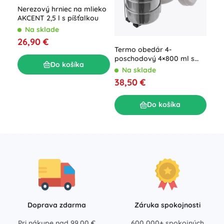
Nerezový hrniec na mlieko
AKCENT 2,5 l s píšťalkou
Ter
Na sklade
a r
26,90 €
Kr
N
Termo obedár 4-
6,9
poschodový 4×800 ml s
Do košíka
izotermickým obalom
Na sklade
38,50 €
Do košíka
Doprava zdarma
Záruka spokojnosti
Pri nákupe nad 99,00 €
600 000+ spokojných