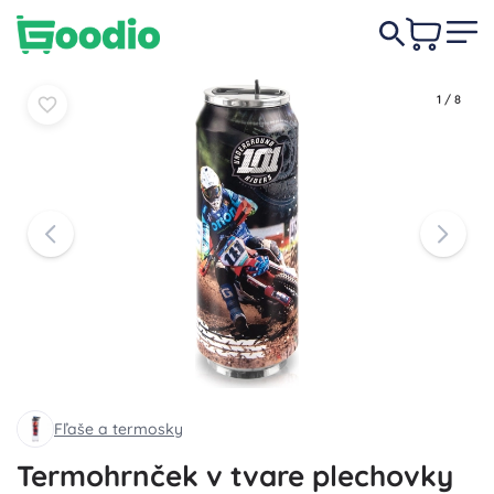
12,50 €
Do košíka
Do košíka
1
/
8
Fľaše a termosky
Termohrnček v tvare plechovky