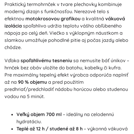
Praktický termohrnček v tvare plechovky kombinuje
moderný dizajn s funkčnosťou. Nerezové telo s
efektnou
motokrosovou grafikou
a kvalitná
vákuová
izolácia
spoľahlivo udržia teplotu vášho obľúbeného
nápoja po celý deň. Viečko s výklopným náustkom a
slamkou umožňuje pohodlné pitie aj počas jazdy alebo
chôdze.
Vďaka
spoľahlivému tesneniu
sa nemusíte báť únikov –
hrnček bez obáv uložíte do batohu, kabelky či kufra.
Pre maximálny tepelný efekt výrobca odporúča naplniť
až na
90 % objemu
a pred použitím
predhriať/predchladiť nádobu horúcou alebo studenou
vodou na 5 minút.
Veľký objem 700 ml
– ideálny na celodennú
hydratáciu.
Teplé až 12 h / studené až 8 h
– výkonná vákuová