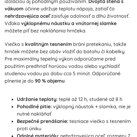
izoláciou aj pohodlným používaním.
Dvojitá stena s
vákuom
účinne udržuje teplotu nápoja, zatiaľ čo
nehrdzavejúca oceľ
zaisťuje odolnosť a dlhú životnosť.
Vďaka
výklopnému náustku a vnútornej slamke
môžete piť bez nakláňania hrnčeka.
Viečko s
kvalitným tesnením
bráni pretekaniu, takže
hrnček môžete bez obáv vložiť do batohu či kabelky.
Pre maximálny tepelný výkon odporúčame pred
použitím predhriať horúcou vodou alebo vychladiť
studenou vodou po dobu cca 5 minút. Odporúčané
plnenie je do
90 % objemu
.
Udržanie teploty:
teplé až 12 h, studené až 8 h
Pohodlné pitie:
výklopný náustok + slamka, nie je
nutné nakláňať
Bezpečné prenášanie:
tesniace viečko s tesnením
proti úniku
Odolné materiály:
nehrdzavejúca oceľ, rozmery 7