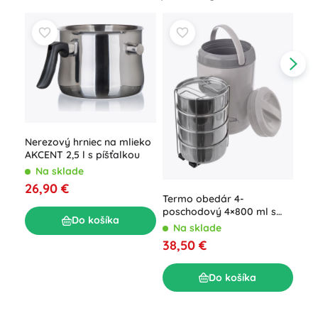
Nerezový hrniec na mlieko
AKCENT 2,5 l s píšťalkou
Ter
Na sklade
a r
26,90 €
Kr
N
Termo obedár 4-
6,9
poschodový 4×800 ml s
Do košíka
izotermickým obalom
Na sklade
38,50 €
Do košíka