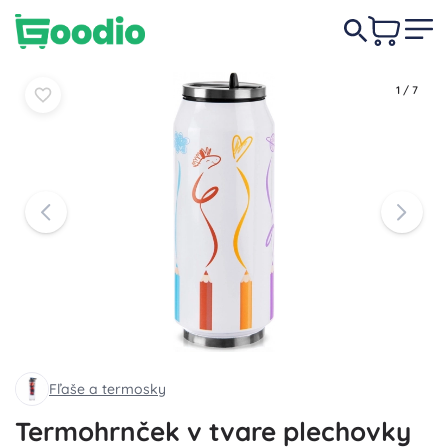
11,90 €
Do košíka
Do košíka
1
/
7
Fľaše a termosky
Termohrnček v tvare plechovky