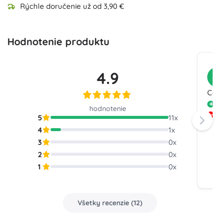
Rýchle doručenie už od 3,90 €
Hodnotenie produktu
4.9
Z
Cel
H
hodnotenie
N
5
11
x
p
4
1
x
3
0
x
2
0
x
1
0
x
Všetky recenzie
(
12
)