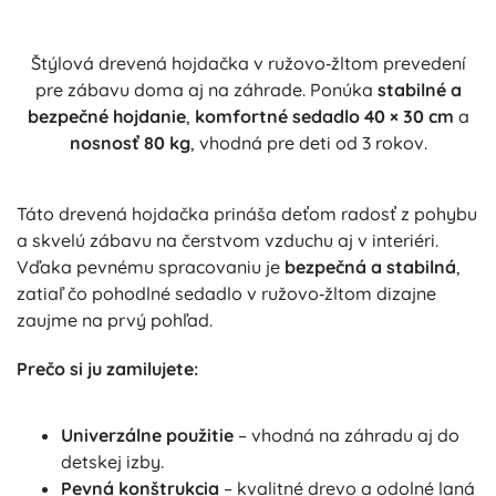
Štýlová drevená hojdačka v ružovo‑žltom prevedení
pre zábavu doma aj na záhrade. Ponúka
stabilné a
bezpečné hojdanie
,
komfortné sedadlo 40 × 30 cm
a
nosnosť 80 kg
, vhodná pre deti od 3 rokov.
Táto drevená hojdačka prináša deťom radosť z pohybu
a skvelú zábavu na čerstvom vzduchu aj v interiéri.
Vďaka pevnému spracovaniu je
bezpečná a stabilná
,
zatiaľ čo pohodlné sedadlo v ružovo‑žltom dizajne
zaujme na prvý pohľad.
Prečo si ju zamilujete:
Univerzálne použitie
– vhodná na záhradu aj do
detskej izby.
Pevná konštrukcia
– kvalitné drevo a odolné laná