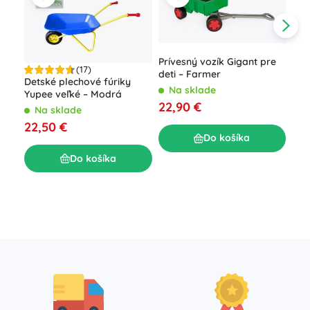
Prívesný vozík Gigant pre
(17)
deti – Farmer
Detské plechové fúriky
Na sklade
Yupee veľké – Modrá
22,90 €
Na sklade
Odr
22,50 €
mal
Do košíka
N
Do košíka
22