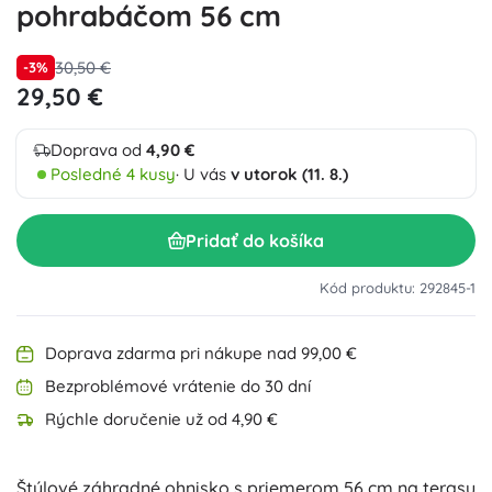
pohrabáčom 56 cm
30,50 €
-3%
29,50 €
Doprava od
4,90 €
Posledné 4 kusy
· U vás
v utorok (11. 8.)
Pridať do košíka
Kód produktu: 292845-1
Doprava zdarma pri nákupe nad 99,00 €
Bezproblémové vrátenie do 30 dní
Rýchle doručenie už od 4,90 €
Štýlové záhradné ohnisko s priemerom 56 cm na terasu