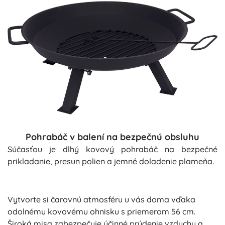
Pohrabáč v balení na bezpečnú obsluhu
Súčasťou je dlhý kovový pohrabáč na bezpečné
prikladanie, presun polien a jemné doladenie plameňa.
Vytvorte si čarovnú atmosféru u vás doma vďaka
odolnému kovovému ohnisku s priemerom 56 cm.
Široká misa zabezpečuje účinné prúdenie vzduchu a