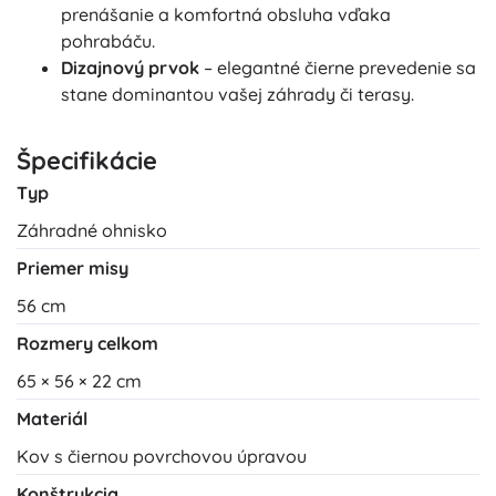
prenášanie a komfortná obsluha vďaka
pohrabáču.
Dizajnový prvok
– elegantné čierne prevedenie sa
stane dominantou vašej záhrady či terasy.
Špecifikácie
Typ
Záhradné ohnisko
Priemer misy
56 cm
Rozmery celkom
65 × 56 × 22 cm
Materiál
Kov s čiernou povrchovou úpravou
Konštrukcia