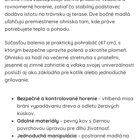
rovnomerné horenie, zatiaľ čo stabilný podstavec
dodáva istotu na trávniku aj terase. Dve bočné madlá
uľahčujú premiestnenie ohniska tam, kde práve
potrebujete teplo a pohodu.
Súčasťou balenia je praktický pohrabáč (47 cm), s
ktorým bezpečne upravíte polená a skrotíte plameň.
Ohnisko sa hodí na večerné stretnutia s priateľmi,
jesenné aj zimné zahriatie a vďaka svojej univerzálnosti
poslúži aj ako základňa pre kotlík alebo jednoduché
grilovanie.
Bezpečné a kontrolované horenie
– vhlbená misa
bráni vypadávaniu dreva a odletu žeravých
kúskov.
Odolné materiály
– pevný kov s čiernou
povrchovou úpravou pre dlhú životnosť.
Jednoduchá manipulácia
– postranné madlá na