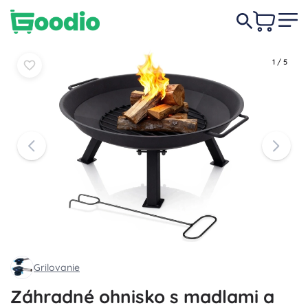
30,50 €
-3%
Do košíka
Do košíka
29,50 €
1
/
5
Grilovanie
Záhradné ohnisko s madlami a