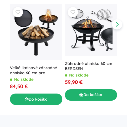
Záhradné ohnisko 60 cm
Gri
Veľké liatinové záhradné
BERDSEN
ner
ohnisko 60 cm pre
Kam
Na sklade
N
pohodové táboráky
Na sklade
59,90 €
69
84,50 €
Do košíka
Do košíka