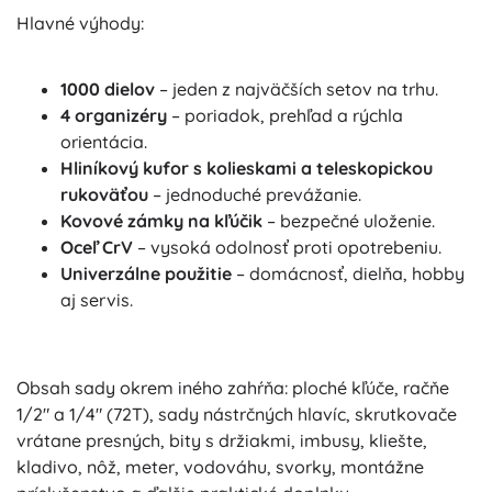
Hlavné výhody:
1000 dielov
– jeden z najväčších setov na trhu.
4 organizéry
– poriadok, prehľad a rýchla
orientácia.
Hliníkový kufor s kolieskami a teleskopickou
rukoväťou
– jednoduché prevážanie.
Kovové zámky na kľúčik
– bezpečné uloženie.
Oceľ CrV
– vysoká odolnosť proti opotrebeniu.
Univerzálne použitie
– domácnosť, dielňa, hobby
aj servis.
Obsah sady okrem iného zahŕňa: ploché kľúče, račňe
1/2" a 1/4" (72T), sady nástrčných hlavíc, skrutkovače
vrátane presných, bity s držiakmi, imbusy, kliešte,
kladivo, nôž, meter, vodováhu, svorky, montážne