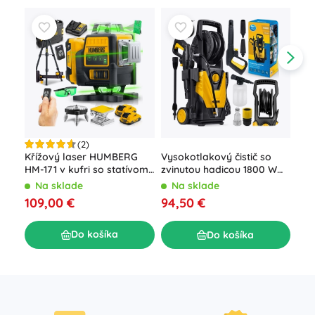
(2)
Aku
Křížový laser HUMBERG
Vysokotlakový čistič so
vŕt
HM-171 v kufri so statívom,
zvinutou hadicou 1800 W
LED
4D 16 línií, zelený lúč
Humberg HM-300, 230
N
Na sklade
Na sklade
kuf
barov
19,
109,00 €
94,50 €
Do košíka
Do košíka