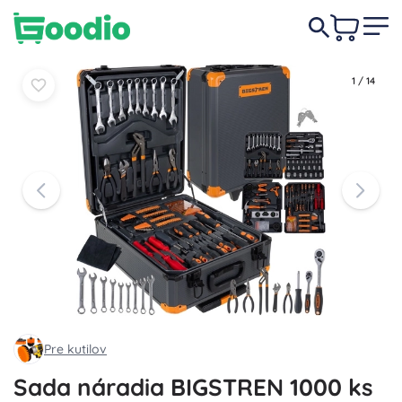
84,50 €
-12%
Do košíka
Do košíka
74,50 €
1
/
14
Pre kutilov
Sada náradia BIGSTREN 1000 ks