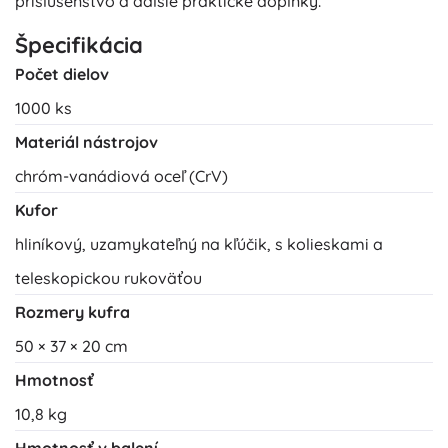
príslušenstvo a ďalšie praktické doplnky.
Špecifikácia
Počet dielov
1000 ks
Materiál nástrojov
chróm-vanádiová oceľ (CrV)
Kufor
hliníkový, uzamykateľný na kľúčik, s kolieskami a
teleskopickou rukoväťou
Rozmery kufra
50 × 37 × 20 cm
Hmotnosť
10,8 kg
Hmotnosť v balení