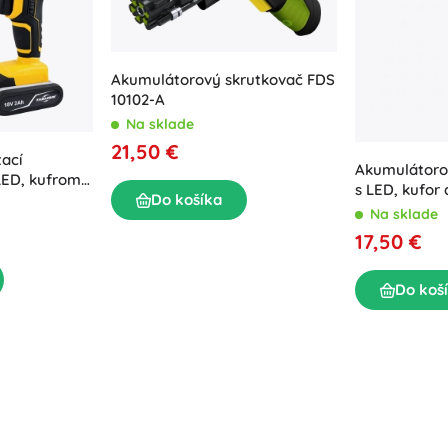
Výbava pre najmenších
Hudba
Grilovanie
Dekorácie
Bezpečnosť
Škola
Akumulátorový skrutkovač FDS
Organizácia
10102-A
Na sklade
Nočné osvetlenie
21,50 €
ací
Akumulátorov
LED, kufrom
s LED, kufor 
Do košíka
Na sklade
17,50 €
Párty
Do koš
Hračky do vody