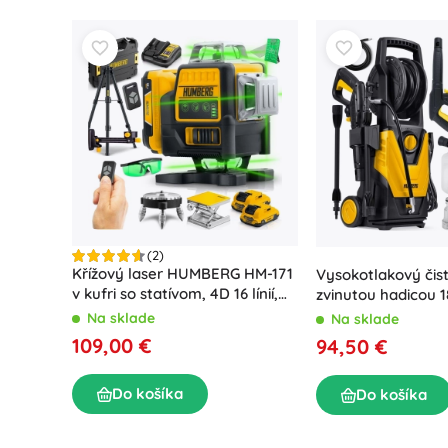
Puzzle
(2)
Křížový laser HUMBERG HM-171
Vysokotlakový čist
v kufri so statívom, 4D 16 línií,
zvinutou hadicou 
zelený lúč
Humberg HM-300, 
Na sklade
Na sklade
109,00 €
94,50 €
Do košíka
Do košíka