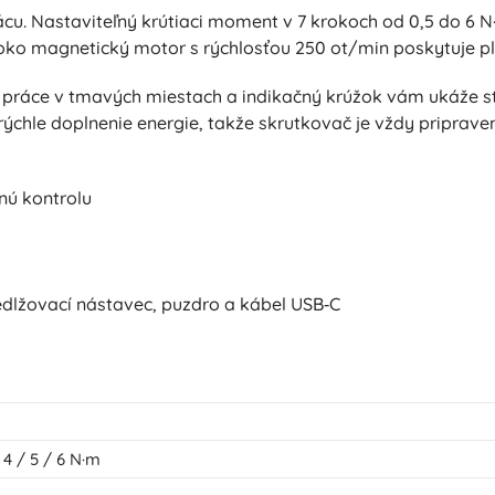
rácu. Nastaviteľný krútiaci moment v 7 krokoch od 0,5 do 6
ysoko magnetický motor s rýchlosťou 250 ot/min poskytuje 
 práce v tmavých miestach a indikačný krúžok vám ukáže st
rýchle doplnenie energie, takže skrutkovač je vždy priprave
nú kontrolu
predlžovací nástavec, puzdro a kábel USB‑C
/ 4 / 5 / 6 N·m