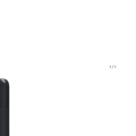
1
/
1