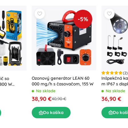
-5%
(2)
Inšpekčná k
Ozonový generátor LEAN 60
ič so
m IP67 s disp
000 mg/h s časovačom, 155 W
1800 W
LED
230 barov
Na sklade
Na sklade
36,90 €
38,90 €
40,90 €
Do koš
Do košíka