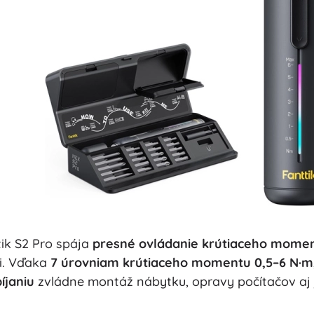
ik S2 Pro spája
presné ovládanie krútiaceho mome
ni. Vďaka
7 úrovniam krútiaceho momentu 0,5–6 N·m
íjaniu
zvládne montáž nábytku, opravy počítačov aj 