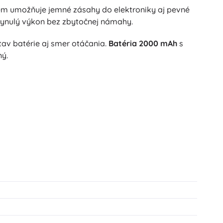
 N·m umožňuje jemné zásahy do elektroniky aj pevné
plynulý výkon bez zbytočnej námahy.
av batérie aj smer otáčania.
Batéria 2000 mAh
s
ný.