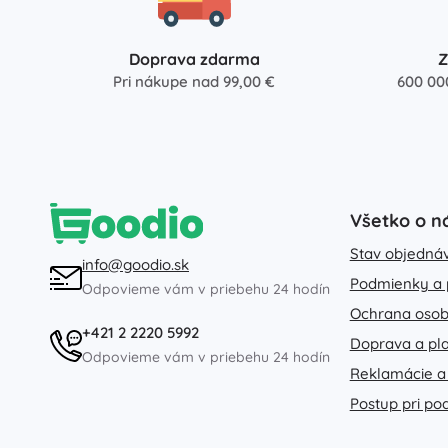
Doprava zdarma
Z
Pri nákupe nad 99,00 €
600 00
Všetko o n
Stav objedná
info@goodio.sk
Podmienky a 
Odpovieme vám v priebehu 24 hodín
Ochrana osob
+421 2 2220 5992
Doprava a pl
Odpovieme vám v priebehu 24 hodín
Reklamácie a
Postup pri po