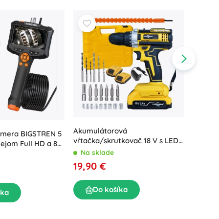
Akumulátorová
amera BIGSTREN 5
Humber
vŕtačka/skrutkovač 18 V s LED,
lejom Full HD a 8
kosačka
2× 2 Ah batérie a kufor s
Na sklade
34 cm
Na sk
príslušenstvom
19,90 €
94,50
Do košíka
íka
D