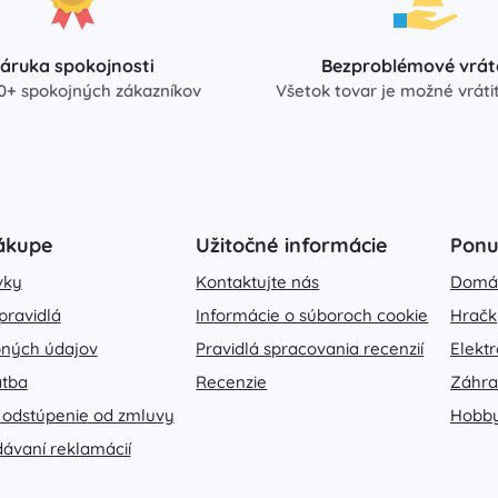
áruka spokojnosti
Bezproblémové vrát
0+ spokojných zákazníkov
Všetok tovar je možné vrátiť
ákupe
Užitočné informácie
Pon
vky
Kontaktujte nás
Domá
pravidlá
Informácie o súboroch cookie
Hračk
ných údajov
Pravidlá spracovania recenzií
Elekt
atba
Recenzie
Záhr
 odstúpenie od zmluvy
Hobb
dávaní reklamácií