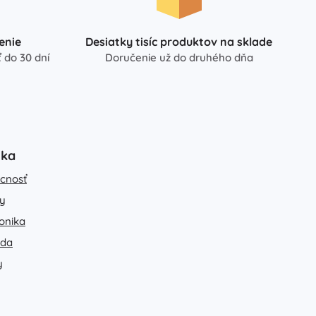
enie
Desiatky tisíc produktov na sklade
 do 30 dní
Doručenie už do druhého dňa
uka
cnosť
y
ronika
ada
y