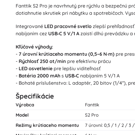
Fanttik S2 Pro je navrhnutý pre rýchlu a bezpečnú p
dotiahnutie skrutiek pri nábytku a spotrebičoch. V
Integrované
LED pracovné svetlo
zlepší prehľadnosť
nabíjaním cez
USB‑C 5 V/1 A
zaistí dlhú prevádzku a 
Kľúčové výhody:
-
7 úrovní krútiaceho momentu (0,5–6 N·m)
pre pres
-
Rýchlosť 250 ot/min
pre efektívnu prácu
-
LED osvetlenie
pre lepšiu viditeľnosť
-
Batéria 2000 mAh
s
USB‑C
nabíjaním 5 V/1 A
- Bohaté príslušenstvo: L adaptér, 20 bitov (1/4"), 
Špecifikácie
Výrobca
Fanttik
Model
S2 Pro
Režimy krútiaceho momentu
7 úrovní: 0,5 / 1 / 2 / 3 