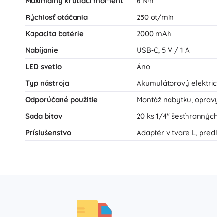
Maximálny krútiaci moment
6 N·m
Rýchlosť otáčania
250 ot/min
Kapacita batérie
2000 mAh
Nabíjanie
USB‑C, 5 V / 1 A
LED svetlo
Áno
Typ nástroja
Akumulátorový elektric
Odporúčané použitie
Montáž nábytku, opravy
Sada bitov
20 ks 1/4" šesťhranných
Príslušenstvo
Adaptér v tvare L, pre