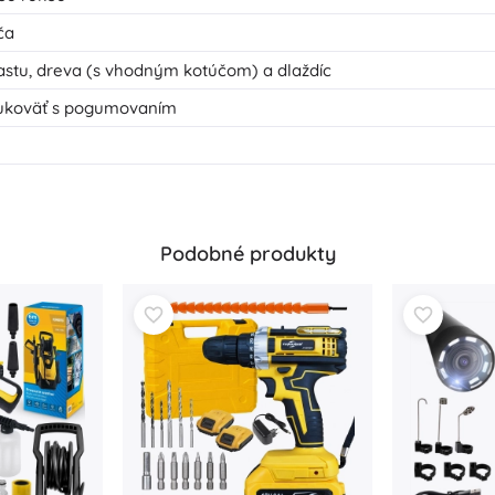
ča
lastu, dreva (s vhodným kotúčom) a dlaždíc
rukoväť s pogumovaním
Podobné produkty