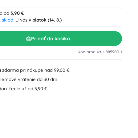
Doplnky k umývadlu
Dekorácie
a od
3,90 €
Doplnky na WC
 sklad
· U vás
v piatok (14. 8.)
Doplnky k vani a sprche
Figúrky
Kúpeľňový textil
Pridať do košíka
Kód produktu: 885900-1
 zdarma pri nákupe nad 99,00 €
lémové vrátenie do 30 dní
Bábiky a bábätká
doručenie už od 3,90 €
Knihy