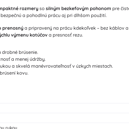
mpaktné rozmery
so
silným bezkefovým pohonom
pre čist
bezpečnú a pohodlnú prácu aj pri dlhšom použití.
o prenosný
a pripravený na prácu kdekoľvek – bez káblov a
ýchlu výmenu kotúčov
a presnosť rezu.
a drobné brúsenie.
otnosť a menej údržby.
ukou a skvelá manévrovateľnosť v úzkych miestach.
 brúsení kovu.
ou rukou