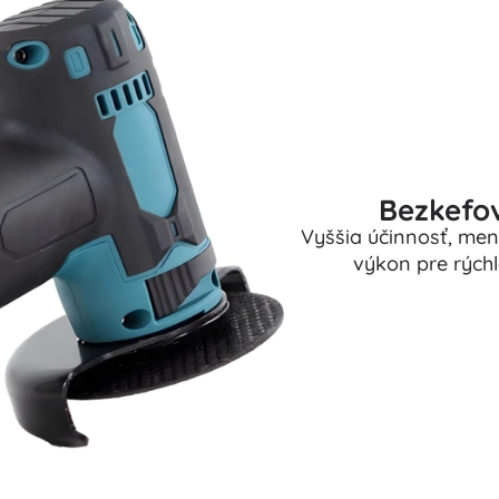
Bezkefov
Vyššia účinnosť, menš
výkon pre rýchle