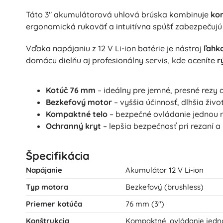
Táto 3" akumulátorová uhlová brúska kombinuje
ko
ergonomická rukoväť a intuitívna spúšť zabezpečujú 
Vďaka napájaniu z 12 V Li-ion batérie je nástroj
ľahk
domácu dielňu aj profesionálny servis, kde oceníte
r
Kotúč 76 mm
– ideálny pre jemné, presné rezy 
Bezkefový motor
– vyššia účinnosť, dlhšia živ
Kompaktné telo
– bezpečné ovládanie jednou r
Ochranný kryt
– lepšia bezpečnosť pri rezaní a
Špecifikácia
Napájanie
Akumulátor 12 V Li-ion
Typ motora
Bezkefový (brushless)
Priemer kotúča
76 mm (3")
Konštrukcia
Kompaktné, ovládanie jedn