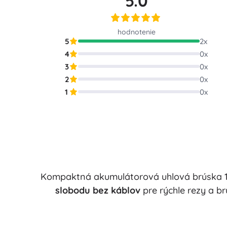
5.0
Puzzle
hodnotenie
5
2
x
4
0
x
3
0
x
2
0
x
1
0
x
Kompaktná akumulátorová uhlová brúska 
slobodu bez káblov
pre rýchle rezy a br