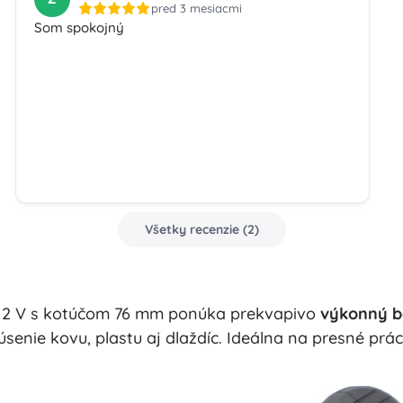
pred 3 mesiacmi
Som spokojný
Všetky recenzie
(
2
)
12 V s kotúčom 76 mm ponúka prekvapivo
výkonný b
úsenie kovu, plastu aj dlaždíc. Ideálna na presné prác