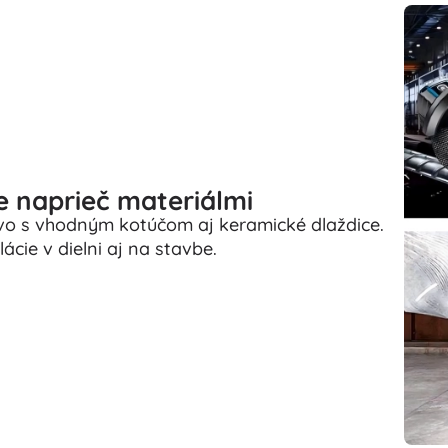
e naprieč materiálmi
revo s vhodným kotúčom aj keramické dlaždice.
ácie v dielni aj na stavbe.