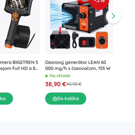
amera BIGSTREN 5
Kalové 
Ozonový generátor LEAN 60
lejom Full HD a 8
znečist
000 mg/h s časovačom, 155 W
drvičom
Na sk
Na sklade
89,90
38,90 €
40,90 €
íka
D
Do košíka