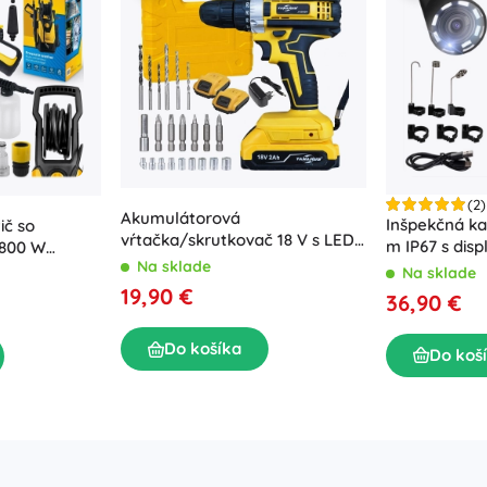
(2)
Akumulátorová
Inšpekčná k
ič so
vŕtačka/skrutkovač 18 V s LED,
m IP67 s disp
1800 W
2× 2 Ah batérie a kufor s
Na sklade
LED
230 barov
Na sklade
príslušenstvom
19,90 €
36,90 €
Do košíka
Do koš