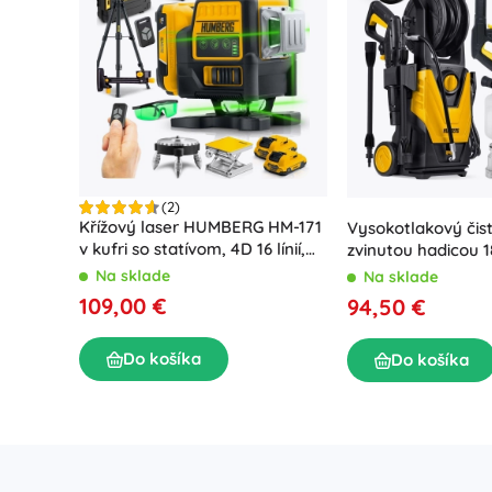
(2)
Křížový laser HUMBERG HM-171
Vysokotlakový čist
v kufri so statívom, 4D 16 línií,
zvinutou hadicou 
zelený lúč
Humberg HM-300, 
Na sklade
Na sklade
109,00 €
94,50 €
Do košíka
Do košíka