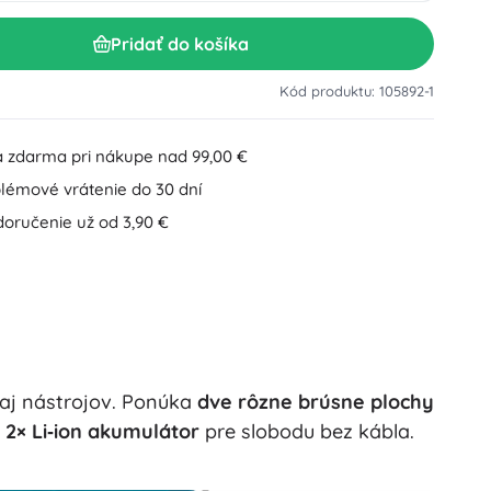
Doplnky k umývadlu
Dekorácie
Pridať do košíka
Doplnky na WC
Doplnky k vani a sprche
Figúrky
Kód produktu: 105892-1
Kúpeľňový textil
 zdarma pri nákupe nad 99,00 €
lémové vrátenie do 30 dní
doručenie už od 3,90 €
Bábiky a bábätká
aj nástrojov. Ponúka
dve rôzne brúsne plochy
Knihy
a
2× Li‑ion akumulátor
pre slobodu bez kábla.