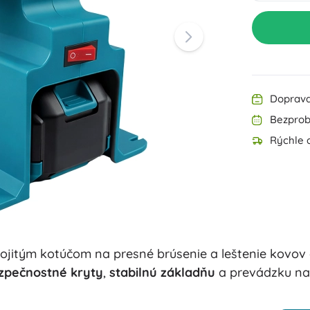
Výbava pre najmenších
Kreslenie a písanie
Grilovanie
Dekorácie
Bezpečnosť
Škola
Organizácia
Nočné osvetlenie
Doprava
Bezprob
Rýchle 
Párty
jitým kotúčom na presné brúsenie a leštenie kovov 
Hračky do vody
zpečnostné kryty
,
stabilnú základňu
a prevádzku n