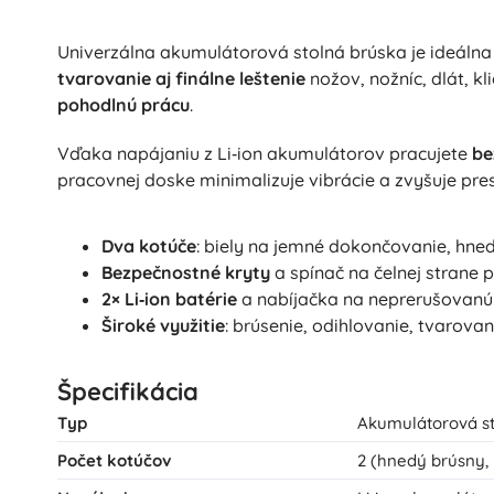
Univerzálna akumulátorová stolná brúska je ideálna
tvarovanie aj finálne leštenie
nožov, nožníc, dlát, k
pohodlnú prácu
.
Vďaka napájaniu z Li‑ion akumulátorov pracujete
be
pracovnej doske minimalizuje vibrácie a zvyšuje pres
Dva kotúče
: biely na jemné dokončovanie, hned
Bezpečnostné kryty
a spínač na čelnej strane 
2× Li‑ion batérie
a nabíjačka na neprerušovanú
Široké využitie
: brúsenie, odihlovanie, tvarova
Špecifikácia
Typ
Akumulátorová st
Počet kotúčov
2 (hnedý brúsny, b