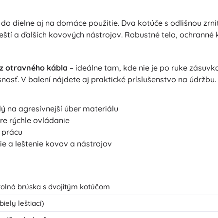
 do dielne aj na domáce použitie. Dva kotúče s odlišnou z
lieští a ďalších kovových nástrojov. Robustné telo, ochrann
z otravného kábla
– ideálne tam, kde nie je po ruke zásuvk
nosť. V balení nájdete aj praktické príslušenstvo na údržbu.
ý na agresívnejší úber materiálu
pre rýchle ovládanie
 prácu
nie a leštenie kovov a nástrojov
olná brúska s dvojitým kotúčom
iely leštiaci)