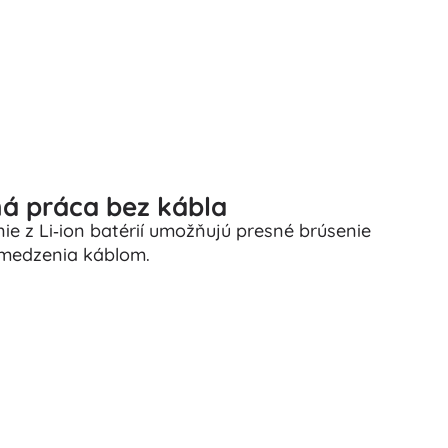
ná práca bez kábla
ie z Li‑ion batérií umožňujú presné brúsenie
bmedzenia káblom.