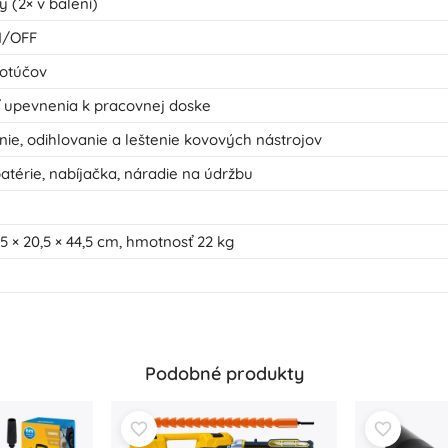
y (2× v balení)
N/OFF
kotúčov
ť upevnenia k pracovnej doske
nie, odihlovanie a leštenie kovových nástrojov
batérie, nabíjačka, náradie na údržbu
5 × 20,5 × 44,5 cm, hmotnosť 22 kg
Podobné produkty