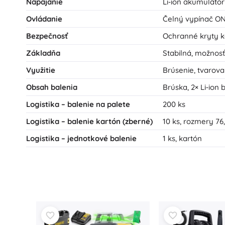
Napájanie
Li‑ion akumulátor
Ovládanie
Čelný vypínač O
Bezpečnosť
Ochranné kryty 
Základňa
Stabilná, možnos
Využitie
Brúsenie, tvarova
Obsah balenia
Brúska, 2× Li‑ion 
Logistika – balenie na palete
200 ks
Logistika – balenie kartón (zberné)
10 ks, rozmery 76,
Logistika – jednotkové balenie
1 ks, kartón