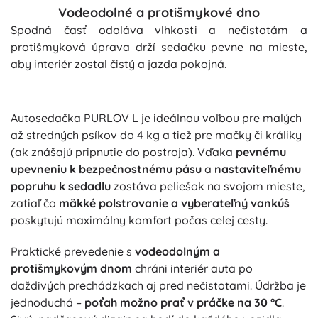
Vodeodolné a protišmykové dno
Spodná časť odoláva vlhkosti a nečistotám a
protišmyková úprava drží sedačku pevne na mieste,
aby interiér zostal čistý a jazda pokojná.
Autosedačka PURLOV L je ideálnou voľbou pre malých
až stredných psíkov do 4 kg a tiež pre mačky či králiky
(ak znášajú pripnutie do postroja). Vďaka
pevnému
upevneniu k bezpečnostnému pásu
a
nastaviteľnému
popruhu k sedadlu
zostáva peliešok na svojom mieste,
zatiaľ čo
mäkké polstrovanie a vyberateľný vankúš
poskytujú maximálny komfort počas celej cesty.
Praktické prevedenie s
vodeodolným a
protišmykovým dnom
chráni interiér auta po
daždivých prechádzkach aj pred nečistotami. Údržba je
jednoduchá –
poťah možno prať v práčke na 30 °C
.