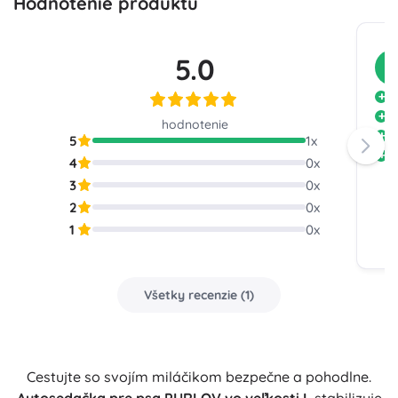
Hodnotenie produktu
5.0
Z
D
M
hodnotenie
D
5
1
x
D
4
0
x
3
0
x
2
0
x
1
0
x
Všetky recenzie
(
1
)
Cestujte so svojím miláčikom bezpečne a pohodlne.