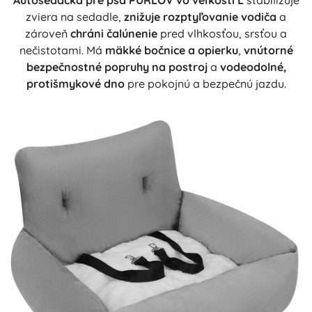
Autosedačka pre psa PURLOV vo veľkosti L
stabilizuje
zviera na sedadle,
znižuje rozptyľovanie vodiča
a
zároveň
chráni čalúnenie
pred vlhkosťou, srsťou a
nečistotami. Má
mäkké bočnice a opierku
,
vnútorné
bezpečnostné popruhy na postroj
a
vodeodolné,
protišmykové dno
pre pokojnú a bezpečnú jazdu.