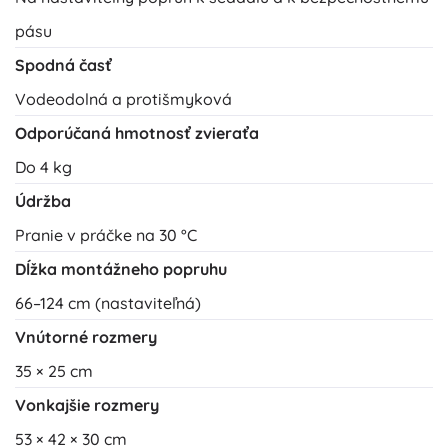
pásu
Spodná časť
Vodeodolná a protišmyková
Odporúčaná hmotnosť zvieraťa
Do 4 kg
Údržba
Pranie v práčke na 30 °C
Dĺžka montážneho popruhu
66–124 cm (nastaviteľná)
Vnútorné rozmery
35 × 25 cm
Vonkajšie rozmery
53 × 42 × 30 cm