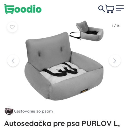
15,90 €
Do košíka
Do košíka
1
/
16
Cestovanie so psom
Autosedačka pre psa PURLOV L,