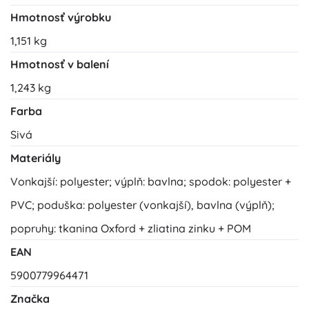
Hmotnosť výrobku
1,151 kg
Hmotnosť v balení
1,243 kg
Farba
Sivá
Materiály
Vonkajší: polyester; výplň: bavlna; spodok: polyester +
PVC; poduška: polyester (vonkajší), bavlna (výplň);
popruhy: tkanina Oxford + zliatina zinku + POM
EAN
5900779964471
Značka