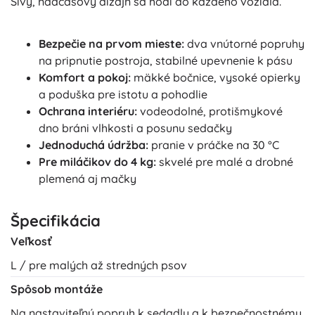
Sivý, nadčasový dizajn sa hodí do každého vozidla.
Bezpečie na prvom mieste:
dva vnútorné popruhy
na pripnutie postroja, stabilné upevnenie k pásu
Komfort a pokoj:
mäkké bočnice, vysoké opierky
a poduška pre istotu a pohodlie
Ochrana interiéru:
vodeodolné, protišmykové
dno bráni vlhkosti a posunu sedačky
Jednoduchá údržba:
pranie v práčke na 30 °C
Pre miláčikov do 4 kg:
skvelé pre malé a drobné
plemená aj mačky
Špecifikácia
Veľkosť
L / pre malých až stredných psov
Spôsob montáže
Na nastaviteľný popruh k sedadlu a k bezpečnostnému