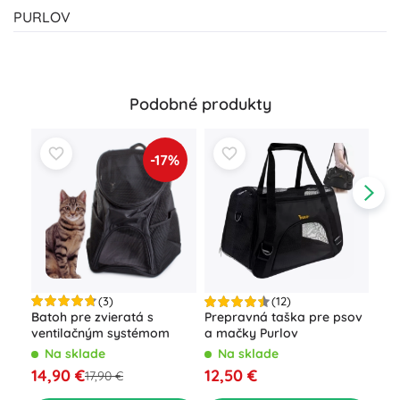
PURLOV
Podobné produkty
-17%
(3)
(12)
Batoh pre zvieratá s
Prepravná taška pre psov
Pol
ventilačným systémom
a mačky Purlov
pre
cm
Na sklade
Na sklade
N
14,90 €
12,50 €
21,
17,90 €