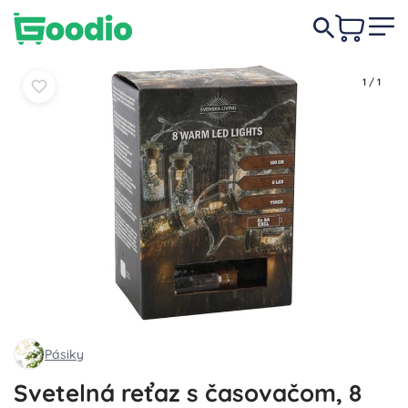
6,80 €
Do košíka
Do košíka
1
/
1
Pásiky
Svetelná reťaz s časovačom, 8