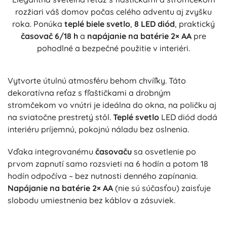
rozžiari váš domov počas celého adventu aj zvyšku
roka. Ponúka
teplé biele svetlo
,
8 LED diód
, praktický
časovač 6/18 h
a
napájanie na batérie 2× AA
pre
pohodlné a bezpečné použitie v interiéri.
Vytvorte útulnú atmosféru behom chvíľky. Táto
dekoratívna reťaz s fľaštičkami a drobným
stromčekom vo vnútri je ideálna do okna, na poličku aj
na sviatočne prestretý stôl.
Teplé svetlo
LED diód dodá
interiéru príjemnú, pokojnú náladu bez oslnenia.
Vďaka integrovanému
časovaču
sa osvetlenie po
prvom zapnutí samo rozsvieti na 6 hodín a potom 18
hodín odpočíva – bez nutnosti denného zapínania.
Napájanie na batérie 2× AA
(nie sú súčasťou) zaisťuje
slobodu umiestnenia bez káblov a zásuviek.