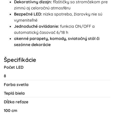
Dekoratívny dizajn:
fľaštičky so stromčekom pre
zimnú aj celoročnú atmosféru
Bezpečné LED:
nízka spotreba, žiarovky nie sú
vymeniteľné
Jednoduché ovládanie:
funkcia ON/OFF a
automatický časovač 6/18 h
okenné parapety, komody, sviatočný stôl či
sezónne dekorácie
Špecifikácie
Počet LED
8
Farba svetla
Teplá biela
Dĺžka reťaze
100 cm