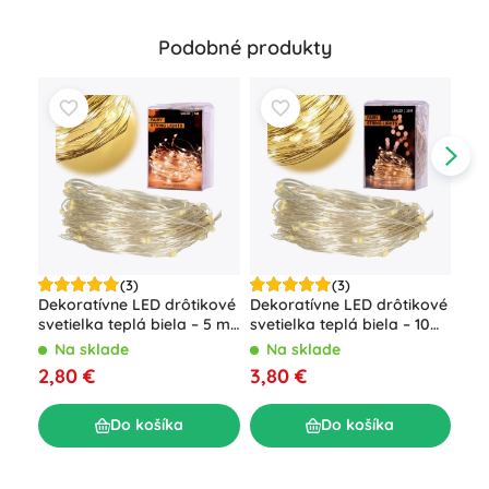
Podobné produkty
(3)
(3)
Dekoratívne LED drôtikové
Dekoratívne LED drôtikové
Dek
svetielka teplá biela – 5 m,
svetielka teplá biela – 10
sve
50 LED
m, 100 LED
bat
Na sklade
Na sklade
N
2,80 €
3,80 €
2,9
Do košíka
Do košíka