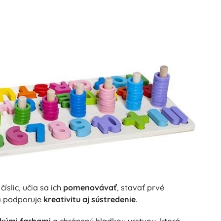
íslic, učia sa ich
pomenovávať
, stavať prvé
 a podporuje
kreativitu aj sústredenie
.
ckými farbami
a chránený hladkou vrstvou, ktorá