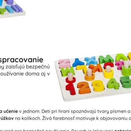
spracovanie
by zaisťujú bezpečnú
používanie doma aj v
a učenie
v jednom. Deti pri hraní spoznávajú tvary písmen a č
rúžkov
na kolíkoch. Živá farebnosť motivuje k objavovaniu
ovaná pre bezpečné používanie. Povrch je lakovaný
netoxi