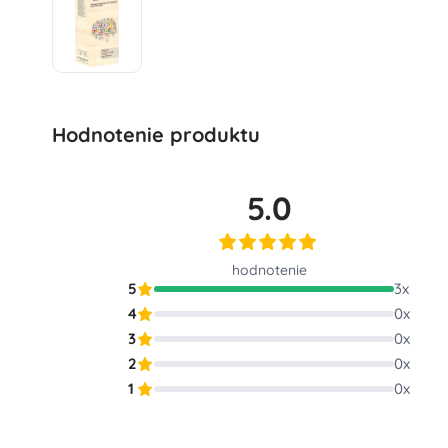
Hodnotenie produktu
5.0
hodnotenie
5
3
x
4
0
x
3
0
x
2
0
x
1
0
x