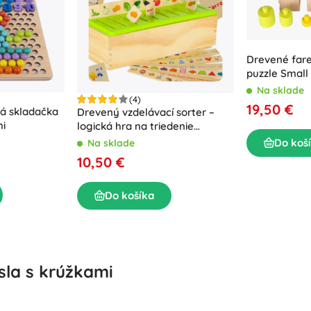
Kancelárske potreby
Kreslenie a písanie
Grilovanie
Organizácia
Nábytok
Škola
Drevené far
puzzle Small
Na sklade
(4)
19,50 €
á skladačka
Drevený vzdelávací sorter –
mi
logická hra na triedenie
obrázkov a tvarov
Do koš
Na sklade
10,50 €
Párty
Do košíka
Hračky do vody
sla s krúžkami