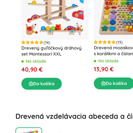
Výbava pre najmenších
Hudba
Záhradné osvetlenie
Dekorácie
Bezpečnosť
Drevené náučné hračky
Organizácia
Stavebnice a skladačky
Nočné osvetlenie
Motorické hračky
(13)
(14)
Drevená mozaikov
Drevený guľôčkový dráhový
Montessori hračky
s korálikmi a čísla
set Montessori XXL
Didaktické hračky
Práčovňa
Na sklade
Na sklade
Hry a hlavolamy
Vešanie a sušenie bielizne
13,90 €
40,90 €
Žehlenie
Koše na bielizeň
Hračky pre najmenších
Do košíka
Do košíka
Doplnky do práčky
Zvieratká
Drevená vzdelávacia abeceda a čí