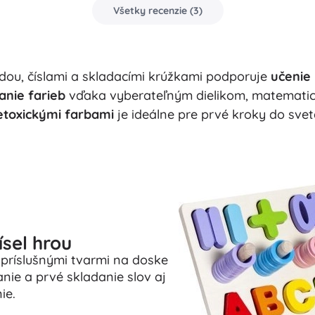
Všetky recenzie
(
3
)
ou, číslami a skladacími krúžkami podporuje
učenie 
anie farieb
vďaka vyberateľným dielikom, matematic
etoxickými farbami
je ideálne pre prvé kroky do svet
sel hrou
s príslušnými tvarmi na doske
ie a prvé skladanie slov aj
ie.