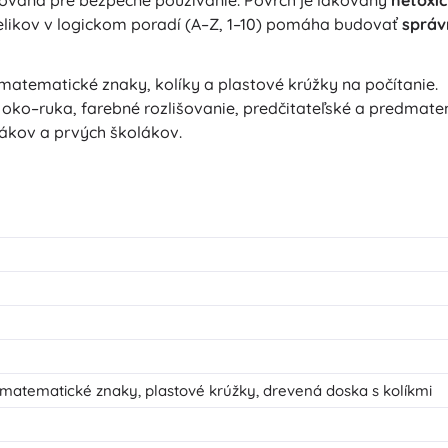
dielikov v logickom poradí (A–Z, 1–10) pomáha budovať
správ
matematické znaky, kolíky a plastové krúžky na počítanie.
oko–ruka, farebné rozlišovanie, predčitateľské a predmatem
ákov a prvých školákov.
, matematické znaky, plastové krúžky, drevená doska s kolíkmi