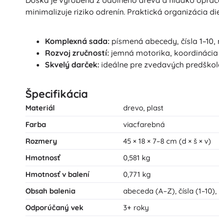
minimalizuje riziko odrenín. Praktická organizácia 
Komplexná sada:
písmená abecedy, čísla 1–10, 
Rozvoj zručností:
jemná motorika, koordinácia 
Skvelý darček:
ideálne pre zvedavých predškol
Špecifikácia
Materiál
drevo, plast
Farba
viacfarebná
Rozmery
45 × 18 × 7–8 cm (d × š × v)
Hmotnosť
0,581 kg
Hmotnosť v balení
0,771 kg
Obsah balenia
abeceda (A–Z), čísla (1–10)
Odporúčaný vek
3+ roky