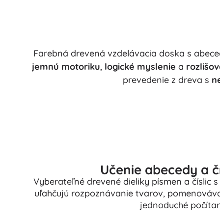
Farebná drevená vzdelávacia doska s abeced
jemnú motoriku
,
logické myslenie
a
rozlišov
prevedenie z dreva s
n
Učenie abecedy a čí
Vyberateľné drevené dieliky písmen a číslic 
uľahčujú rozpoznávanie tvarov, pomenovávan
jednoduché počítan