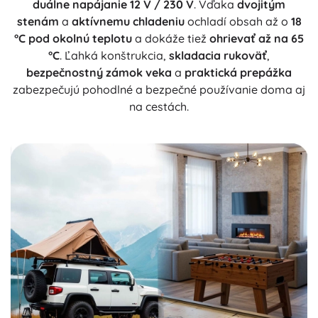
duálne napájanie 12 V / 230 V
. Vďaka
dvojitým
stenám
a
aktívnemu chladeniu
ochladí obsah až o
18
°C pod okolnú teplotu
a dokáže tiež
ohrievať až na 65
°C
. Ľahká konštrukcia,
skladacia rukoväť
,
bezpečnostný zámok veka
a
praktická prepážka
zabezpečujú pohodlné a bezpečné používanie doma aj
na cestách.