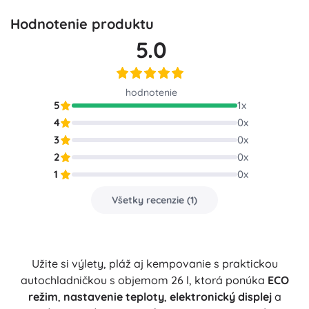
Hodnotenie produktu
5.0
hodnotenie
5
1
x
4
0
x
3
0
x
2
0
x
1
0
x
Všetky recenzie
(
1
)
Užite si výlety, pláž aj kempovanie s praktickou
autochladničkou s objemom 26 l, ktorá ponúka
ECO
režim
,
nastavenie teploty
,
elektronický displej
a