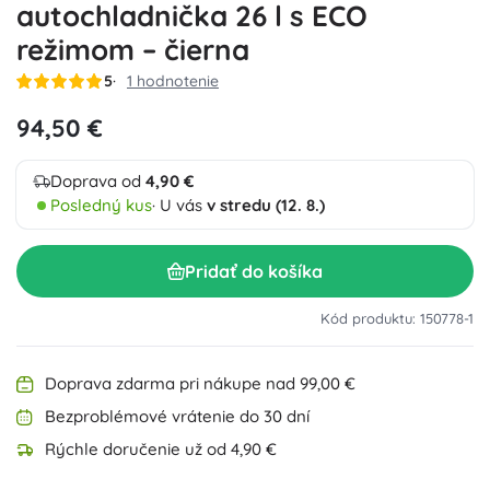
autochladnička 26 l s ECO
režimom – čierna
5
1 hodnotenie
94,50 €
Doprava od
4,90 €
Posledný kus
· U vás
v stredu (12. 8.)
Pridať do košíka
Kód produktu: 150778-1
Doprava zdarma pri nákupe nad 99,00 €
Bezproblémové vrátenie do 30 dní
Rýchle doručenie už od 4,90 €