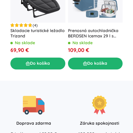
(4)
Prenosná autochladnička
Skladacie turistické ležadlo
Naf
BERDSEN Icemax 29 l s
Trizand
post
ECO režimom – modrá
vst
Na sklade
Na sklade
N
pum
109,00 €
69,90 €
46
Do košíka
Do košíka
Doprava zdarma
Záruka spokojnosti