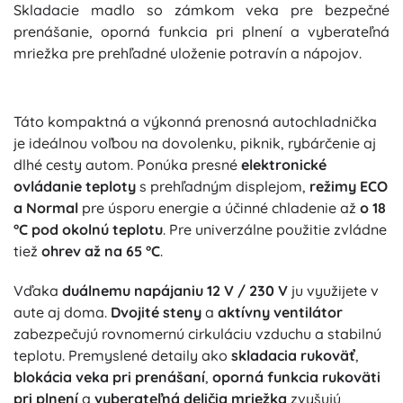
Skladacie madlo so zámkom veka pre bezpečné
prenášanie, oporná funkcia pri plnení a vyberateľná
mriežka pre prehľadné uloženie potravín a nápojov.
Táto kompaktná a výkonná prenosná autochladnička
je ideálnou voľbou na dovolenku, piknik, rybárčenie aj
dlhé cesty autom. Ponúka presné
elektronické
ovládanie teploty
s prehľadným displejom,
režimy ECO
a Normal
pre úsporu energie a účinné chladenie až
o 18
°C pod okolnú teplotu
. Pre univerzálne použitie zvládne
tiež
ohrev až na 65 °C
.
Vďaka
duálnemu napájaniu 12 V / 230 V
ju využijete v
aute aj doma.
Dvojité steny
a
aktívny ventilátor
zabezpečujú rovnomernú cirkuláciu vzduchu a stabilnú
teplotu. Premyslené detaily ako
skladacia rukoväť
,
blokácia veka pri prenášaní
,
oporná funkcia rukoväti
pri plnení
a
vyberateľná deličia mriežka
zvyšujú