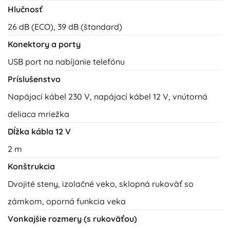
Hlučnosť
26 dB (ECO), 39 dB (štandard)
Konektory a porty
USB port na nabíjanie telefónu
Príslušenstvo
Napájací kábel 230 V, napájací kábel 12 V, vnútorná
deliaca mriežka
Dĺžka kábla 12 V
2 m
Konštrukcia
Dvojité steny, izolačné veko, sklopná rukoväť so
zámkom, oporná funkcia veka
Vonkajšie rozmery (s rukoväťou)