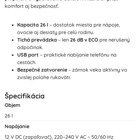
komfort aj bezpečnosť.
Kapacita 26 l
– dostatok miesta pre nápoje,
ovocie aj desiaty pre celú rodinu.
Tichá prevádzka
– len
26 dB v ECO
pre nerušený
odpočinok.
USB port
– praktické nabíjanie telefónu na
cestách.
Bezpečné zatvorenie
– zámok veka aktívny vo
zvislej polohe rukoväti.
Špecifikácia
Objem
26 l
Napájanie
12 V DC (zapaľovač), 220–240 V AC ~ 50/60 Hz