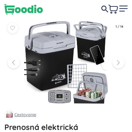
94,50 €
Do košíka
Do košíka
1
/
14
Cestovanie
Prenosná elektrická