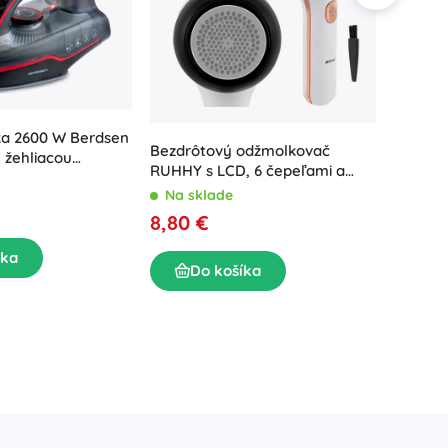
ka 2600 W Berdsen
Ruhhy 
Bezdrôtový odžmolkovač
 žehliacou
nočnou
RUHHY s LCD, 6 čepeľami a
rtikálnym
Na sk
USB‑C
Na sklade
m
8,80 
8,80 €
íka
D
Do košíka