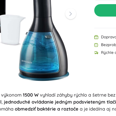
Výbava pre najmenších
Hudba
Grilovanie
Dekorácie
Bezpečnosť
Škola
Organizácia
Nočné osvetlenie
Doprava
Bezprob
Rýchle 
Párty
 s výkonom
1500 W
vyhladí záhyby rýchlo a šetrne bez
Hračky do vody
l
,
jednoduché ovládanie jedným podsvieteným tlač
pomáha
obmedziť baktérie a roztoče
a je ideálna aj n