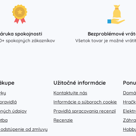
áruka spokojnosti
Bezproblémové vrát
0+ spokojných zákazníkov
Všetok tovar je možné vrátiť
ákupe
Užitočné informácie
Pon
vky
Kontaktujte nás
Domá
pravidlá
Informácie o súboroch cookie
Hračk
ných údajov
Pravidlá spracovania recenzií
Elekt
atba
Recenzie
Záhr
 odstúpenie od zmluvy
Hobb