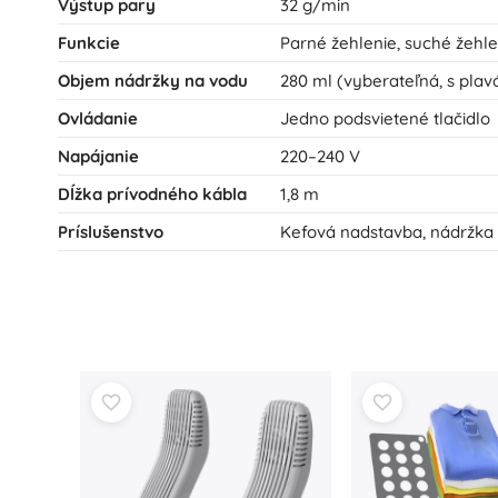
Výstup pary
32 g/min
Funkcie
Parné žehlenie, suché žehle
Objem nádržky na vodu
280 ml (vyberateľná, s pla
Ovládanie
Jedno podsvietené tlačidlo
Napájanie
220–240 V
Dĺžka prívodného kábla
1,8 m
Príslušenstvo
Kefová nadstavba, nádržka 2