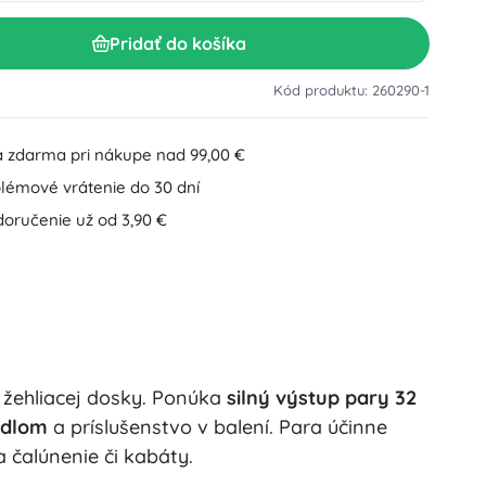
Doplnky k umývadlu
Dekorácie
Pridať do košíka
Doplnky na WC
Doplnky k vani a sprche
Figúrky
Kód produktu: 260290-1
Kúpeľňový textil
 zdarma pri nákupe nad 99,00 €
lémové vrátenie do 30 dní
doručenie už od 3,90 €
Bábiky a bábätká
 žehliacej dosky. Ponúka
silný výstup pary 32
Knihy
idlom
a príslušenstvo v balení. Para účinne
a čalúnenie či kabáty.