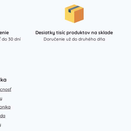
enie
Desiatky tisíc produktov na sklade
 do 30 dní
Doručenie už do druhého dňa
uka
cnosť
y
ronika
ada
y