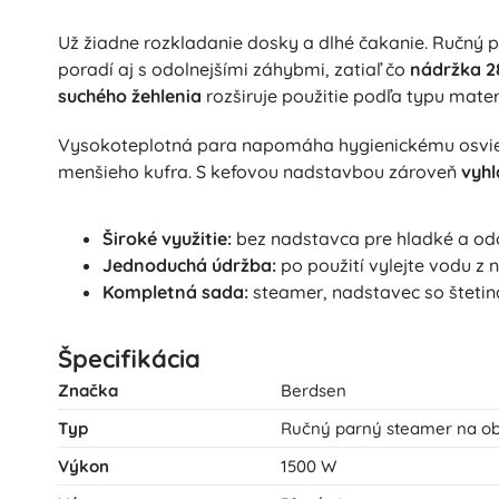
Puzzle
Už žiadne rozkladanie dosky a dlhé čakanie. Ručný
poradí aj s odolnejšími záhybmi, zatiaľ čo
nádržka 2
suchého žehlenia
rozširuje použitie podľa typu mater
Vysokoteplotná para napomáha hygienickému osvieženi
menšieho kufra. S kefovou nadstavbou zároveň
vyhl
Široké využitie:
bez nadstavca pre hladké a odol
Jednoduchá údržba:
po použití vylejte vodu z n
Kompletná sada:
steamer, nadstavec so štetina
Špecifikácia
Značka
Berdsen
Typ
Ručný parný steamer na ob
Výkon
1500 W