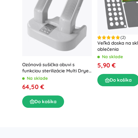
(2)
Veľká doska na sk
oblečenia
Na sklade
5,90 €
Ozónová sušička obuvi s
funkciou sterilizácie Multi Dryer
Ozone Pro
Na sklade
Do košíka
64,50 €
Do košíka