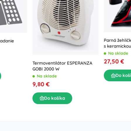
Parná žehlič
ladanie
s keramickou
plochou a ve
Na sklade
naparovaní
27,50 €
Termoventilátor ESPERANZA
GOBI 2000 W
Do koš
Na sklade
9,80 €
Do košíka