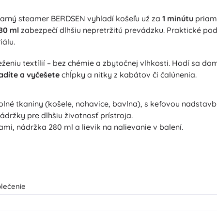
 parný steamer BERDSEN vyhladí košeľu už za
1 minútu
priam
80 ml
zabezpečí dlhšiu nepretržitú prevádzku. Praktické pod
iálu.
u textílií – bez chémie a zbytočnej vlhkosti. Hodí sa dom
adíte a vyčešete
chĺpky a nitky z kabátov či čalúnenia.
né tkaniny (košele, nohavice, bavlna), s kefovou nadstavbo
ádržky pre dlhšiu životnosť prístroja.
mi, nádržka 280 ml a lievik na nalievanie v balení.
lečenie