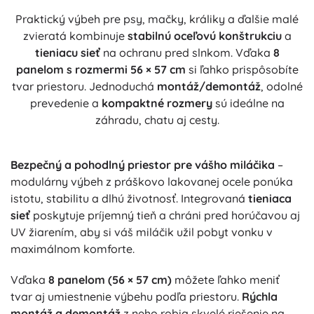
Praktický výbeh pre psy, mačky, králiky a ďalšie malé
zvieratá kombinuje
stabilnú oceľovú konštrukciu
a
tieniacu sieť
na ochranu pred slnkom. Vďaka
8
panelom s rozmermi 56 × 57 cm
si ľahko prispôsobíte
tvar priestoru. Jednoduchá
montáž/demontáž
, odolné
prevedenie a
kompaktné rozmery
sú ideálne na
záhradu, chatu aj cesty.
Bezpečný a pohodlný priestor pre vášho miláčika
–
modulárny výbeh z práškovo lakovanej ocele ponúka
istotu, stabilitu a dlhú životnosť. Integrovaná
tieniaca
sieť
poskytuje príjemný tieň a chráni pred horúčavou aj
UV žiarením, aby si váš miláčik užil pobyt vonku v
maximálnom komforte.
Vďaka
8 panelom (56 × 57 cm)
môžete ľahko meniť
tvar aj umiestnenie výbehu podľa priestoru.
Rýchla
montáž a demontáž
z neho robia skvelé riešenie na