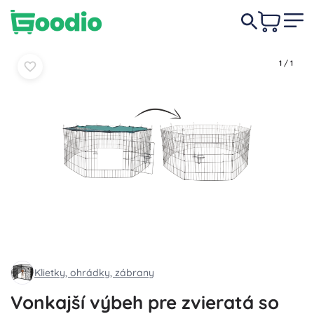
33,50 €
-21%
Do košíka
Do košíka
26,50 €
1
/
1
Klietky, ohrádky, zábrany
Vonkajší výbeh pre zvieratá so