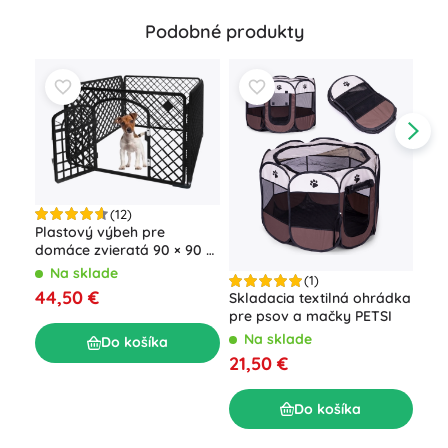
Podobné produkty
(12)
Plastový výbeh pre
domáce zvieratá 90 × 90 ×
60 cm
Skl
Na sklade
(1)
pre 
44,50 €
Skladacia textilná ohrádka
cm
N
pre psov a mačky PETSI
49
Na sklade
Do košíka
21,50 €
Do košíka