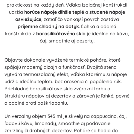
praktickosť na každý deň. Vďaka izolačnej konštrukcii
udržia
horúce nápoje dlhšie teplé
a
studené nápoje
osviežujúce
, zatiaľ čo vonkajší povrch zostáva
príjemne chladný na dotyk
. Ľahká a odolná
konštrukcia z
borosilikátového skla
je ideálna na kávu,
čaj, smoothie aj dezerty.
Objavte dokonale vyvážené termické poháre, ktoré
spájajú moderný dizajn a funkčnosť. Dvojitá stena
vytvára termoizolačný efekt, vďaka ktorému si nápoje
udržia ideálnu teplotu bez orosenia či popálenia rúk.
Priehľadné borosilikátové sklo zvýrazní farbu a
štruktúru nápojov aj dezertov a zároveň je ľahké, pevné
a odolné proti poškriabaniu.
Univerzálny objem 345 ml je skvelý na cappuccino, čaj,
ľadovú kávu, limonády, smoothie aj podávanie
zmrzliny či drobných dezertov. Poháre sa hodia do