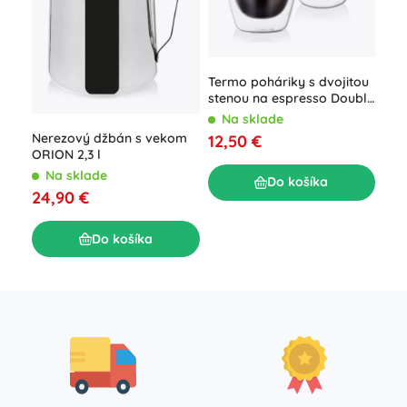
Termo poháriky s dvojitou
Skl
stenou na espresso Double
vlo
90 ml, 2 ks
Na sklade
N
Nerezový džbán s vekom
12,50 €
ORION 2,3 l
17,
Na sklade
Do košíka
24,90 €
Do košíka