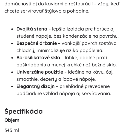
domácnosti aj do kaviarní a reštaurácií – vždy, keď
chcete servírovať štýlovo a pohodlne.
Dvojitá stena
– lepšia izolácia pre horúce aj
studené nápoje, bez kondenzácie na povrchu.
Bezpečné držanie
– vonkajší povrch zostáva
chladný, minimalizuje riziko popálenia.
Borosilikátové sklo
– ľahké, odolné proti
poškriabaniu a menej krehké než bežné sklo.
Univerzálne použitie
– ideálne na kávu, čaj,
smoothie, dezerty a ľadové nápoje.
Elegantný dizajn
– priehľadné prevedenie
podčiarkne vzhľad nápoja aj servírovania.
Špecifikácia
Objem
345 ml