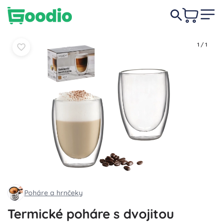
6,90 €
Do košíka
Do košíka
1
/
1
Poháre a hrnčeky
Termické poháre s dvojitou