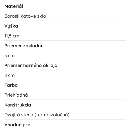
Materiál
Borosilikátové sklo
Výška
11,5 cm
Priemer základne
5 cm
Priemer horného okraja
8 cm
Farba
Priehľadná
Konštrukcia
Dvojitá stena (termoizolačná)
Vhodné pre