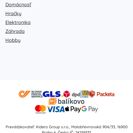
Domácnosť
Hračky
Elektronika
Záhrada
Hobby
Prevádzkovateľ: Kidero Group s.r.o., Malobřevnovská 904/33, 16900
Praha 6, Česko IČ: 24259331