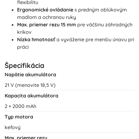
flexibilitu
Ergonomické ovládanie
s predným oblúkovým
madlom a ochranou ruky
Max. priemer rezu 15 mm
pre väčšinu záhradných
kríkov
Nízka hmotnosť
a vyváženie pre menšiu únavu pri
práci
Špecifikácia
Napätie akumulátora
21 V (menovite 18,5 V)
Kapacita akumulátora
2 × 2000 mAh
Typ motora
kefový
Max. priemer rezu