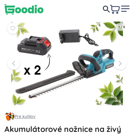
89,90 €
-22%
Do košíka
Do košíka
69,90 €
1
/
8
Pre kutilov
Akumulátorové nožnice na živý