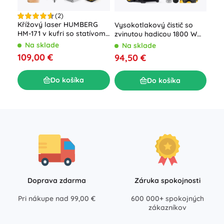
(2)
Aku
Křížový laser HUMBERG
Vysokotlakový čistič so
vŕt
HM-171 v kufri so statívom,
zvinutou hadicou 1800 W
LED
4D 16 línií, zelený lúč
Humberg HM-300, 230
N
Na sklade
Na sklade
kuf
barov
19,
109,00 €
94,50 €
Do košíka
Do košíka
Doprava zdarma
Záruka spokojnosti
Pri nákupe nad 99,00 €
600 000+ spokojných
zákazníkov