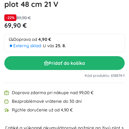
plot 48 cm 21 V
89,90 €
-22%
69,90 €
Doprava od
4,90 €
Externý sklad
· U vás
25. 8.
Pridať do košíka
Kód produktu: 618874-1
Doprava zdarma pri nákupe nad 99,00 €
Bezproblémové vrátenie do 30 dní
Rýchle doručenie už od 4,90 €
Ľahké a výkonné akumulátorové nožnice na živý plot s