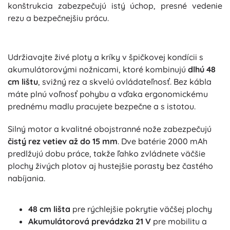
konštrukcia zabezpečujú istý úchop, presné vedenie
rezu a bezpečnejšiu prácu.
Udržiavajte živé ploty a kríky v špičkovej kondícii s
akumulátorovými nožnicami, ktoré kombinujú
dlhú 48
cm lištu
, svižný rez a skvelú ovládateľnosť. Bez kábla
máte plnú voľnosť pohybu a vďaka ergonomickému
prednému madlu pracujete bezpečne a s istotou.
Silný motor a kvalitné obojstranné nože zabezpečujú
čistý rez vetiev až do 15 mm
. Dve batérie 2000 mAh
predlžujú dobu práce, takže ľahko zvládnete väčšie
plochy živých plotov aj hustejšie porasty bez častého
nabíjania.
48 cm lišta
pre rýchlejšie pokrytie väčšej plochy
Akumulátorová prevádzka 21 V
pre mobilitu a