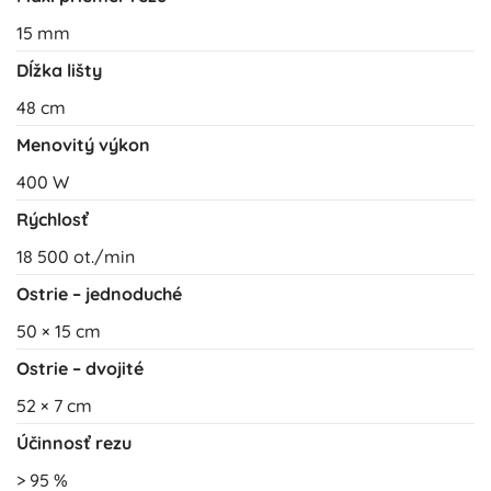
15 mm
Dĺžka lišty
48 cm
Menovitý výkon
400 W
Rýchlosť
18 500 ot./min
Ostrie – jednoduché
50 × 15 cm
Ostrie – dvojité
52 × 7 cm
Účinnosť rezu
> 95 %