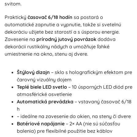
svitom.
Praktický
časovač 6/18 hodín
sa postará o
automatické zapnutie a vypnutie, takže si svetelnú
dekoráciu užijete bez starostí a s úsporou energie.
Zavesenie na
prírodný jutový povrázok
dodáva
dekorácii rustikálny nádych a umožňuje ľahké
umiestnenie na okno, stenu aj dvere.
Štýlový dizajn
– sklo s holografickým efektom pre
čarovný vizuálny dojem
Teplé biele LED svetlo
– 10 úsporných LED diód pre
atmosférické osvetlenie
Automatická prevádzka
– vstavaný časovač 6/18
h
– ideálne na zavesenie do okien, na steny či dvere
Batériové napájanie
– 2× AA (nie sú súčasťou
balenia) pre flexibilné použitie bez káblov