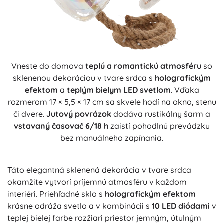
Vneste do domova
teplú a romantickú atmosféru
so
sklenenou dekoráciou v tvare srdca s
holografickým
efektom
a
teplým bielym LED svetlom
. Vďaka
rozmerom 17 × 5,5 × 17 cm sa skvele hodí na okno, stenu
či dvere.
Jutový povrázok
dodáva rustikálny šarm a
vstavaný časovač 6/18 h
zaistí pohodlnú prevádzku
bez manuálneho zapínania.
Táto elegantná sklenená dekorácia v tvare srdca
okamžite vytvorí príjemnú atmosféru v každom
interiéri. Priehľadné sklo s
holografickým efektom
krásne odráža svetlo a v kombinácii s
10 LED diódami
v
teplej bielej farbe rozžiari priestor jemným, útulným