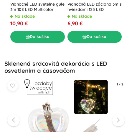
Vianočné LED svetelné gule
Vianočná LED záclona 3m s
LED
3m 108 LED Multicolor
hviezdami 125 LED
12,5
RU
Na sklade
Na sklade
N
10,90 €
6,90 €
5,8
Do košíka
Do košíka
Sklenená srdcovitá dekorácia s LED
osvetlením a časovačom
1
/
2