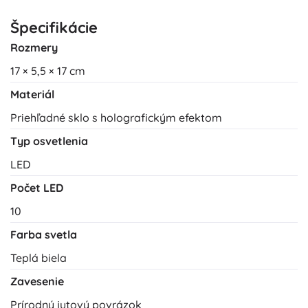
Špecifikácie
Rozmery
17 × 5,5 × 17 cm
Materiál
Priehľadné sklo s holografickým efektom
Typ osvetlenia
LED
Počet LED
10
Farba svetla
Teplá biela
Zavesenie
Prírodný jutový povrázok