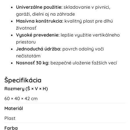
Univerzálne použitie:
skladovanie v pivnici,
garáži, dielni aj na záhrade
Masívna konštrukcia:
kvalitný plast pre dlhú
životnosť
Vysoké prevedenie:
lepšie využitie vertikálneho
priestoru
Jednoduchá údržba:
povrch odolný voči
nečistotám
Nosnosť 30 kg:
bezpečné uloženie ťažších vecí
Špecifikácia
Rozmery (Š × V × H)
60 × 40 × 42 cm
Materiál
Plast
Farba