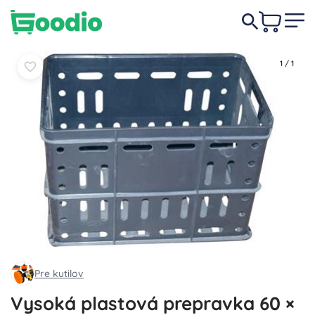
21,90 €
Do košíka
Do košíka
1
/
1
Pre kutilov
Vysoká plastová prepravka 60 ×