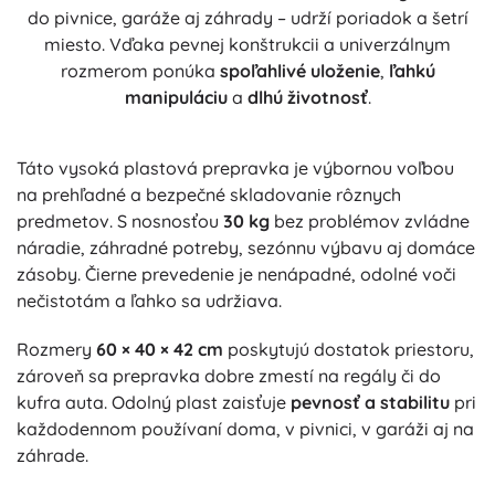
do pivnice, garáže aj záhrady – udrží poriadok a šetrí
miesto. Vďaka pevnej konštrukcii a univerzálnym
rozmerom ponúka
spoľahlivé uloženie
,
ľahkú
manipuláciu
a
dlhú životnosť
.
Táto vysoká plastová prepravka je výbornou voľbou
na prehľadné a bezpečné skladovanie rôznych
predmetov. S nosnosťou
30 kg
bez problémov zvládne
náradie, záhradné potreby, sezónnu výbavu aj domáce
zásoby. Čierne prevedenie je nenápadné, odolné voči
nečistotám a ľahko sa udržiava.
Rozmery
60 × 40 × 42 cm
poskytujú dostatok priestoru,
zároveň sa prepravka dobre zmestí na regály či do
kufra auta. Odolný plast zaisťuje
pevnosť a stabilitu
pri
každodennom používaní doma, v pivnici, v garáži aj na
záhrade.