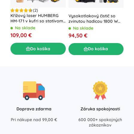
(2)
Aku
Křížový laser HUMBERG
Vysokotlakový čistič so
vŕt
HM-171 v kufri so statívom,
zvinutou hadicou 1800 W
LED
4D 16 línií, zelený lúč
Humberg HM-300, 230
N
Na sklade
Na sklade
kuf
barov
19,
109,00 €
94,50 €
Do košíka
Do košíka
Doprava zdarma
Záruka spokojnosti
Pri nákupe nad 99,00 €
600 000+ spokojných
zákazníkov