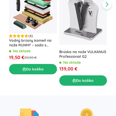
(6)
Vodný brúsny kameň na
Rem
nože RUHHY – sada s
hrn
viacerými zrnitostiami a
skl
Na sklade
N
Brúska na nože VULKANUS
koženým pásom
Professional G2
19,50 €
32
20,50 €
Na sklade
139,00 €
Do košíka
Do košíka