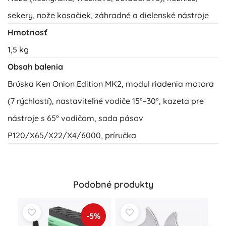
sekery, nože kosačiek, záhradné a dielenské nástroje
Hmotnosť
1,5 kg
Obsah balenia
Brúska Ken Onion Edition MK2, modul riadenia motora
(7 rýchlostí), nastaviteľné vodiče 15°–30°, kazeta pre
nástroje s 65° vodičom, sada pásov
P120/X65/X22/X4/6000, príručka
Podobné produkty
-5%