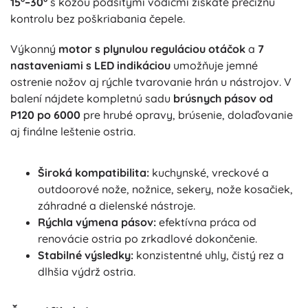
15°–30°
s kožou podšitými vodičmi získate precíznu
kontrolu bez poškriabania čepele.
Výkonný
motor s plynulou reguláciou otáčok
a
7
nastaveniami s LED indikáciou
umožňuje jemné
ostrenie nožov aj rýchle tvarovanie hrán u nástrojov. V
balení nájdete kompletnú sadu
brúsnych pásov od
P120 po 6000
pre hrubé opravy, brúsenie, dolaďovanie
aj finálne leštenie ostria.
Široká kompatibilita:
kuchynské, vreckové a
outdoorové nože, nožnice, sekery, nože kosačiek,
záhradné a dielenské nástroje.
Rýchla výmena pásov:
efektívna práca od
renovácie ostria po zrkadlové dokončenie.
Stabilné výsledky:
konzistentné uhly, čistý rez a
dlhšia výdrž ostria.