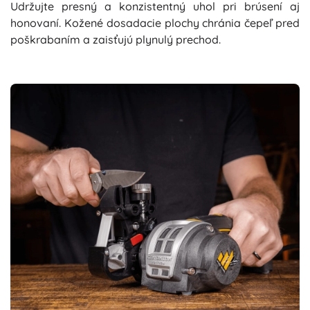
Udržujte presný a konzistentný uhol pri brúsení aj
honovaní. Kožené dosadacie plochy chránia čepeľ pred
poškrabaním a zaisťujú plynulý prechod.