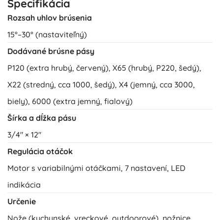
Špecifikácia
Rozsah uhlov brúsenia
15°–30° (nastaviteľný)
Dodávané brúsne pásy
P120 (extra hrubý, červený), X65 (hrubý, P220, šedý),
X22 (stredný, cca 1000, šedý), X4 (jemný, cca 3000,
biely), 6000 (extra jemný, fialový)
Šírka a dĺžka pásu
3/4" × 12"
Regulácia otáčok
Motor s variabilnými otáčkami, 7 nastavení, LED
indikácia
Určenie
Nože (kuchynské, vreckové, outdoorové), nožnice,