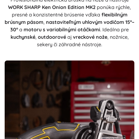
WORK SHARP Ken Onion Edition MK2
ponúka rýchle,
presné a konzistentné brúsenie vďaka
flexibilným
brúsnym pásom
,
nastaviteľným uhlovým vodičom 15°–
30°
a
motoru s variabilnými otáčkami
. Ideálna pre
kuchynské
,
outdoorové
aj
vreckové nože
, nožnice,
sekery či záhradné nástroje.