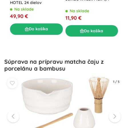
HOTEL 24 dielov
Sil
muf
Na sklade
Na sklade
49,90 €
N
11,90 €
9,9
Do košíka
Do košíka
Súprava na prípravu matcha čaju z
porcelánu a bambusu
1
/
5