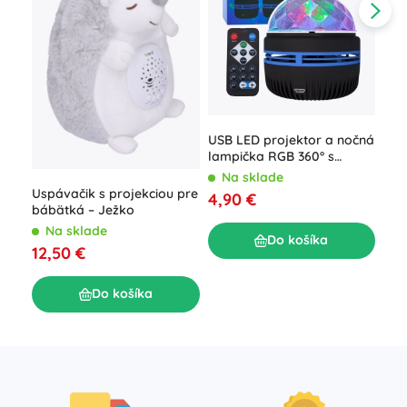
Det
USB LED projektor a nočná
Tuč
lampička RGB 360° s
pod
diaľkovým ovládaním
N
Na sklade
ovl
Uspávačik s projekciou pre
7,9
4,90 €
bábätká – Ježko
Na sklade
Do košíka
12,50 €
Do košíka