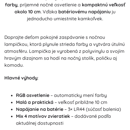
farby
, príjemné nočné osvetlenie a
kompaktnú veľkosť
okolo 10 cm
. Vďaka
batériovému napájaniu
ju
jednoducho umiestnite kamkoľvek.
Doprajte deťom pokojné zaspávanie s nočnou
lampičkou, ktorá plynule strieda farby a vytvára útulnú
atmosféru. Lampička je vyrobená z polyvinylu a svojím
hravým dizajnom sa hodí na nočný stolík, poličku aj
komodu.
Hlavné výhody
:
RGB osvetlenie
– automaticky mení farby
Malá a praktická
– veľkosť približne 10 cm
Napájanie na batérie
– 3× LR44 (súčasť balenia)
Mix 4 motívov zvieratiek
– dodávané podľa
aktuálnej dostupnosti