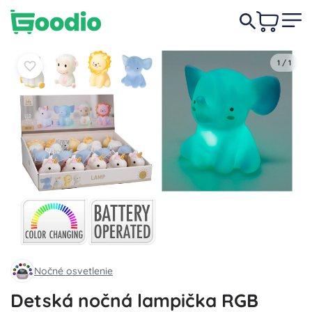
4,80 €
Do košíka
Do košíka
1
/
1
Nočné osvetlenie
Detská nočná lampička RGB