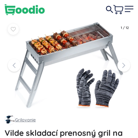
14,90 €
-7%
Do košíka
Do košíka
13,90 €
1
/
12
Grilovanie
Vilde skladací prenosný gril na