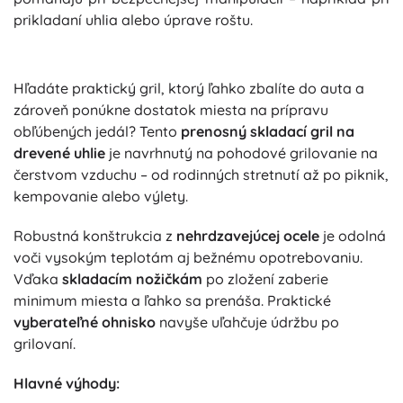
prikladaní uhlia alebo úprave roštu.
Hľadáte praktický gril, ktorý ľahko zbalíte do auta a
zároveň ponúkne dostatok miesta na prípravu
obľúbených jedál? Tento
prenosný skladací gril na
drevené uhlie
je navrhnutý na pohodové grilovanie na
čerstvom vzduchu – od rodinných stretnutí až po piknik,
kempovanie alebo výlety.
Robustná konštrukcia z
nehrdzavejúcej ocele
je odolná
voči vysokým teplotám aj bežnému opotrebovaniu.
Vďaka
skladacím nožičkám
po zložení zaberie
minimum miesta a ľahko sa prenáša. Praktické
vyberateľné ohnisko
navyše uľahčuje údržbu po
grilovaní.
Hlavné výhody: