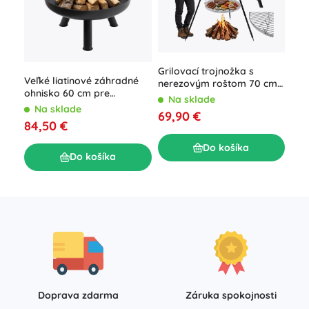
Grilovací trojnožka s
Záh
Veľké liatinové záhradné
nerezovým roštom 70 cm
údi
ohnisko 60 cm pre
Kaminer
tep
Na sklade
N
pohodové táboráky
Na sklade
69,90 €
41,
84,50 €
Do košíka
Do košíka
Doprava zdarma
Záruka spokojnosti