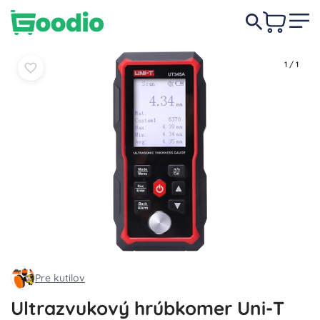
107,00 €
Do košíka
Do košíka
1
/
1
Pre kutilov
Ultrazvukový hrúbkomer Uni-T