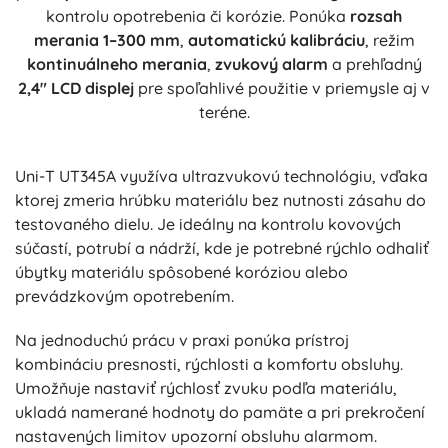
kontrolu opotrebenia či korózie. Ponúka
rozsah
merania 1–300 mm
,
automatickú kalibráciu
, režim
kontinuálneho merania
,
zvukový alarm
a prehľadný
2,4″ LCD displej
pre spoľahlivé použitie v priemysle aj v
teréne.
Uni-T UT345A využíva ultrazvukovú technológiu, vďaka
ktorej zmeria hrúbku materiálu bez nutnosti zásahu do
testovaného dielu. Je ideálny na kontrolu kovových
súčastí, potrubí a nádrží, kde je potrebné rýchlo odhaliť
úbytky materiálu spôsobené koróziou alebo
prevádzkovým opotrebením.
Na jednoduchú prácu v praxi ponúka prístroj
kombináciu presnosti, rýchlosti a komfortu obsluhy.
Umožňuje nastaviť rýchlosť zvuku podľa materiálu,
ukladá namerané hodnoty do pamäte a pri prekročení
nastavených limitov upozorní obsluhu alarmom.