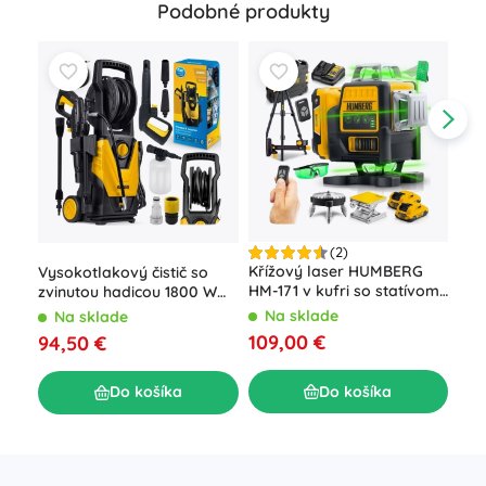
Podobné produkty
(2)
Aku
Křížový laser HUMBERG
Vysokotlakový čistič so
vŕt
HM-171 v kufri so statívom,
zvinutou hadicou 1800 W
LED
4D 16 línií, zelený lúč
Humberg HM-300, 230
N
Na sklade
Na sklade
kuf
barov
19,
109,00 €
94,50 €
Do košíka
Do košíka