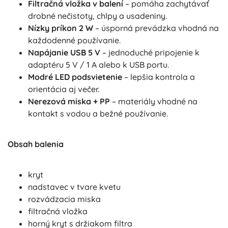
Filtračná vložka v balení
– pomáha zachytávať
drobné nečistoty, chlpy a usadeniny.
Nízky príkon 2 W
– úsporná prevádzka vhodná na
každodenné používanie.
Napájanie USB 5 V
– jednoduché pripojenie k
adaptéru 5 V / 1 A alebo k USB portu.
Modré LED podsvietenie
– lepšia kontrola a
orientácia aj večer.
Nerezová miska + PP
– materiály vhodné na
kontakt s vodou a bežné používanie.
Obsah balenia
kryt
nadstavec v tvare kvetu
rozvádzacia miska
filtračná vložka
horný kryt s držiakom filtra