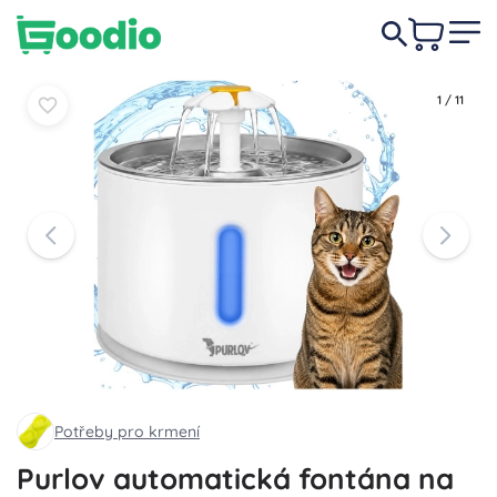
19,50 €
Do košíka
Do košíka
1
/
11
Potřeby pro krmení
Purlov automatická fontána na