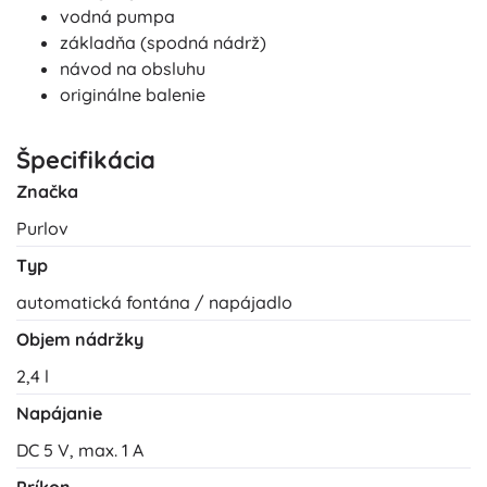
vodná pumpa
základňa (spodná nádrž)
návod na obsluhu
originálne balenie
Špecifikácia
Značka
Purlov
Typ
automatická fontána / napájadlo
Objem nádržky
2,4 l
Napájanie
DC 5 V, max. 1 A