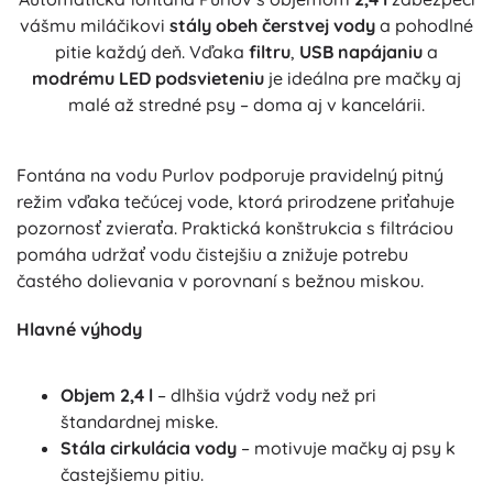
vášmu miláčikovi
stály obeh čerstvej vody
a pohodlné
pitie každý deň. Vďaka
filtru
,
USB napájaniu
a
modrému LED podsvieteniu
je ideálna pre mačky aj
malé až stredné psy – doma aj v kancelárii.
Fontána na vodu Purlov podporuje pravidelný pitný
režim vďaka tečúcej vode, ktorá prirodzene priťahuje
pozornosť zvieraťa. Praktická konštrukcia s filtráciou
pomáha udržať vodu čistejšiu a znižuje potrebu
častého dolievania v porovnaní s bežnou miskou.
Hlavné výhody
Objem 2,4 l
– dlhšia výdrž vody než pri
štandardnej miske.
Stála cirkulácia vody
– motivuje mačky aj psy k
častejšiemu pitiu.