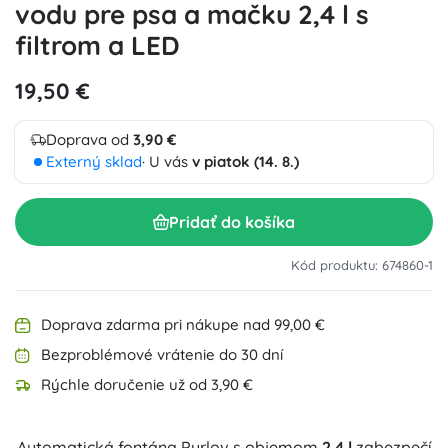
vodu pre psa a mačku 2,4 l s
filtrom a LED
19,50 €
Doprava od
3,90 €
Externý sklad
· U vás
v piatok (14. 8.)
Pridať do košíka
Kód produktu: 674860-1
Doprava zdarma pri nákupe nad 99,00 €
Bezproblémové vrátenie do 30 dní
Rýchle doručenie už od 3,90 €
Automatická fontána Purlov s objemom
2,4 l
zabezpečí