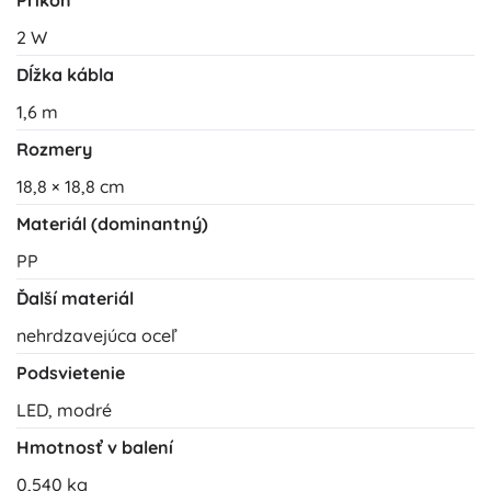
Príkon
2 W
Dĺžka kábla
1,6 m
Rozmery
18,8 × 18,8 cm
Materiál (dominantný)
PP
Ďalší materiál
nehrdzavejúca oceľ
Podsvietenie
LED, modré
Hmotnosť v balení
0,540 kg