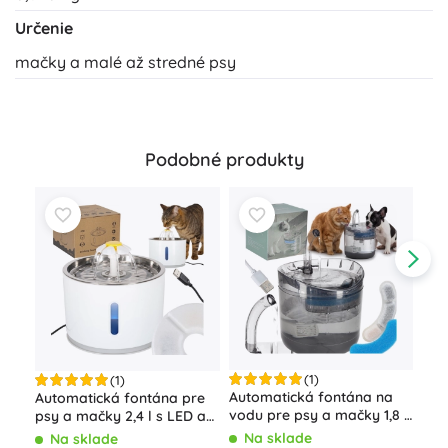
Určenie
mačky a malé až stredné psy
Podobné produkty
(1)
(1)
Automatická fontána na
Automatická fontána pre
Náh
vodu pre psy a mačky 1,8 l
psy a mačky 2,4 l s LED a
fon
s filtrom a USB čerpadlom
uhlíkovým filtrom
Na sklade
Na sklade
N