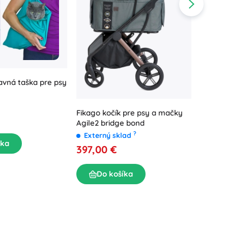
Doplnky k umývadlu
Dekorácie
Doplnky na WC
Doplnky k vani a sprche
Figúrky
Kúpeľňový textil
avná taška pre psy
Skladac
mačky -
Exter
Fikago kočík pre psy a mačky
20,50
Agile2 bridge bond
?
Externý sklad
Bábiky a bábätká
íka
D
397,00 €
Do košíka
Knihy