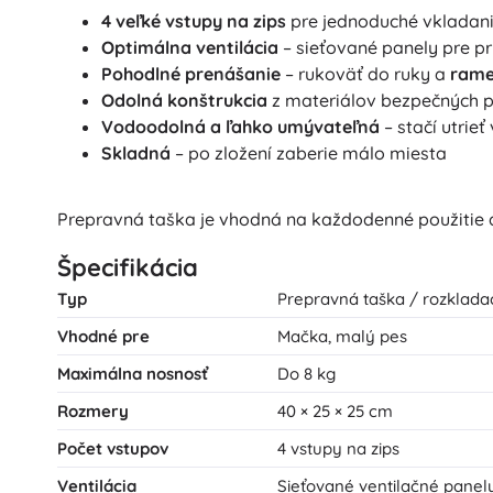
4 veľké vstupy na zips
pre jednoduché vkladani
Optimálna ventilácia
– sieťované panely pre pr
Pohodlné prenášanie
– rukoväť do ruky a
rame
Odolná konštrukcia
z materiálov bezpečných p
Vodoodolná a ľahko umývateľná
– stačí utrie
Skladná
– po zložení zaberie málo miesta
Prepravná taška je vhodná na každodenné použitie aj
Špecifikácia
Typ
Prepravná taška / rozklada
Vhodné pre
Mačka, malý pes
Maximálna nosnosť
Do 8 kg
Rozmery
40 × 25 × 25 cm
Počet vstupov
4 vstupy na zips
Ventilácia
Sieťované ventilačné panel