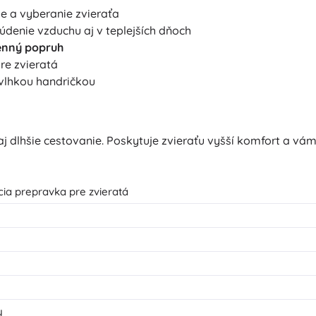
e a vyberanie zvieraťa
údenie vzduchu aj v teplejších dňoch
nný popruh
re zvieratá
ť vlhkou handričkou
 dlhšie cestovanie. Poskytuje zvieraťu vyšší komfort a vám 
cia prepravka pre zvieratá
y