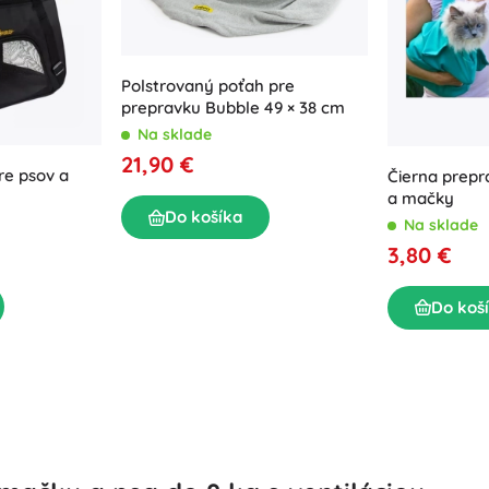
Výbava pre najmenších
Kreslenie a písanie
Grilovanie
Dekorácie
Bezpečnosť
Škola
Polstrovaný poťah pre
prepravku Bubble 49 × 38 cm
Organizácia
Na sklade
Nočné osvetlenie
21,90 €
re psov a
Čierna prepr
a mačky
Do košíka
Na sklade
3,80 €
Párty
Do koš
Hračky do vody