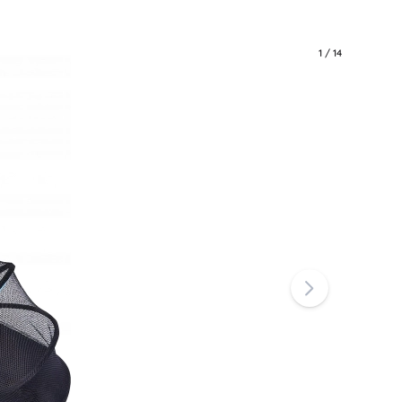
1
/
14