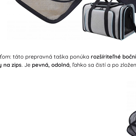
aťom: táto prepravná taška ponúka
rozšíriteľné bočn
y na zips
. Je
pevná, odolná
, ľahko sa čistí a po zlož