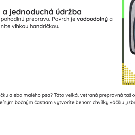
 a jednoduchá údržba
pohodlnú prepravu. Povrch je
vodoodolný
a
nite vlhkou handričkou.
ku alebo malého psa? Táto veľká, vetraná prepravná taška
eľným bočným častiam vytvoríte behom chvíľky väčšiu „izbičk