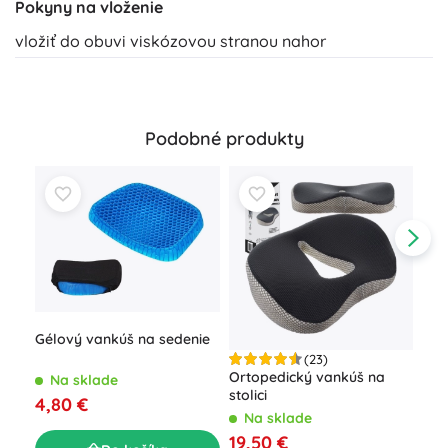
Pokyny na vloženie
vložiť do obuvi viskózovou stranou nahor
Podobné produkty
Gélový vankúš na sedenie
(23)
Ortopedický vankúš na
Mag
Na sklade
stolici
24 
4,80 €
na 
Na sklade
N
19,50 €
8,8