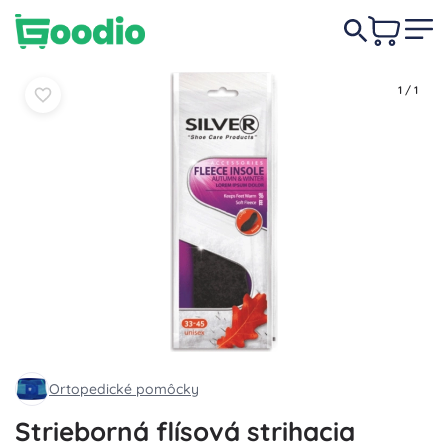
3,80 €
Do košíka
Do košíka
1
/
1
Ortopedické pomôcky
Strieborná flísová strihacia