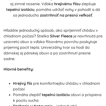
aj zimné nosenie. Vďaka
hrejivému flísu
zlepšuje
tepelnú izoláciu
, pomáha udržať nohy v pohodlí a dá
sa jednoducho
zostrihnúť na presnú veľkosť
.
Hľadáte jednoduchý spôsob, ako spríjemniť chôdzu v
chladnom počasí? Stielka
Silver Fleece
je navrhnutá pre
uzavretú obuv a vďaka flísovému povrchu poskytuje
príjemný pocit tepla. Univerzálny tvar sa hodí do
dámskej aj pánskej obuvi a po zostrihnutí presne
sadne.
Hlavné benefity:
Hrejivý flís
pre komfortnejšiu chôdzu v chladnom
počasí
Pomáha zlepšiť
tepelnú izoláciu
obuvi a prispieva
k pocitu sucha