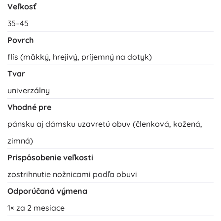
Veľkosť
35–45
Povrch
flís (mäkký, hrejivý, príjemný na dotyk)
Tvar
univerzálny
Vhodné pre
pánsku aj dámsku uzavretú obuv (členková, kožená,
zimná)
Prispôsobenie veľkosti
zostrihnutie nožnicami podľa obuvi
Odporúčaná výmena
1× za 2 mesiace