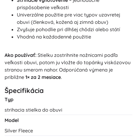
Strihacie vyhotovenie
– jednoduché
prispôsobenie veľkosti
Univerzálne použitie pre viac typov uzavretej
obuvi (členková, kožená aj zimná obuv)
Zvyšuje pohodlie pri dlhšej chôdzi alebo státí
Vhodná na každodenné použitie
Ako používať:
Stielku zostrihnite nožnicami podľa
veľkosti obuvi, potom ju vložte do topánky viskózovou
stranou smerom nahor. Odporúčaná výmena je
približne
1× za 2 mesiace
.
Špecifikácia
Typ
strihacia stielka do obuvi
Model
Silver Fleece