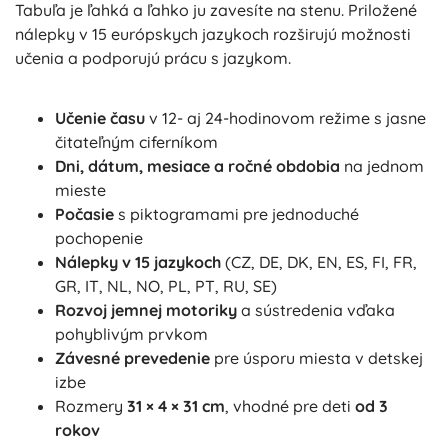
Tabuľa je ľahká a ľahko ju zavesíte na stenu. Priložené
nálepky v 15 európskych jazykoch rozširujú možnosti
učenia a podporujú prácu s jazykom.
Učenie času
v 12- aj 24-hodinovom režime s jasne
čitateľným ciferníkom
Dni, dátum, mesiace a ročné obdobia
na jednom
mieste
Počasie
s piktogramami pre jednoduché
pochopenie
Nálepky v 15 jazykoch
(CZ, DE, DK, EN, ES, FI, FR,
GR, IT, NL, NO, PL, PT, RU, SE)
Rozvoj jemnej motoriky
a sústredenia vďaka
pohyblivým prvkom
Závesné prevedenie
pre úsporu miesta v detskej
izbe
Rozmery
31 × 4 × 31 cm
, vhodné pre deti
od 3
rokov