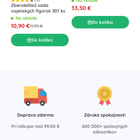
Na sklade
Zberateľská sada
33,50 €
vojenských figúrok 307 ks
Tla
Na sklade
Do košíka
mul
10,90 €
11,90 €
fig
N
25
Do košíka
Doprava zdarma
Záruka spokojnosti
Pri nákupe nad 99,00 €
600 000+ spokojných
zákazníkov