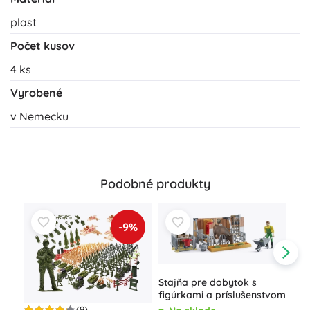
plast
Počet kusov
4 ks
Vyrobené
v Nemecku
Podobné produkty
-9%
Stajňa pre dobytok s
figúrkami a príslušenstvom
(9)