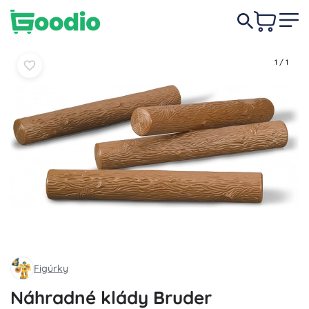
9,80 €
Do košíka
Do košíka
1
/
1
Figúrky
Náhradné klády Bruder