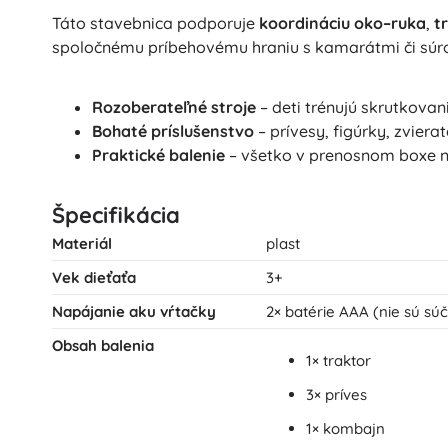
Táto stavebnica podporuje
koordináciu oko–ruka
,
t
spoločnému príbehovému hraniu s kamarátmi či súr
Rozoberateľné stroje
– deti trénujú skrutkovan
Bohaté príslušenstvo
– prívesy, figúrky, zviera
Praktické balenie
– všetko v prenosnom boxe n
Špecifikácia
Materiál
plast
Vek dieťaťa
3+
Napájanie aku vŕtačky
2× batérie AAA (nie sú sú
Obsah balenia
1× traktor
3× príves
1× kombajn