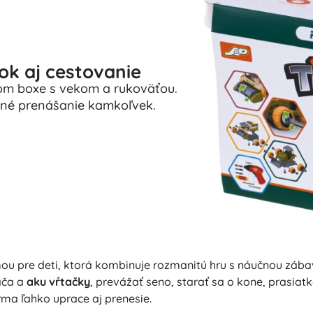
ok aj cestovanie
vom boxe s vekom a rukoväťou.
lné prenášanie kamkoľvek.
u pre deti, ktorá kombinuje rozmanitú hru s náučnou zábav
ača a
aku vŕtačky
, prevážať seno, starať sa o kone, prasiat
arma ľahko uprace aj prenesie.