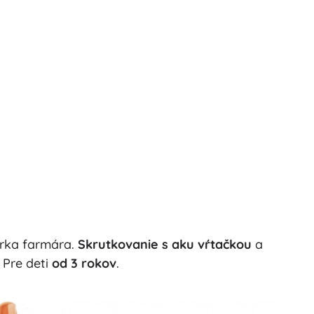
úrka farmára.
Skrutkovanie s aku vŕtačkou
a
. Pre deti
od 3 rokov
.