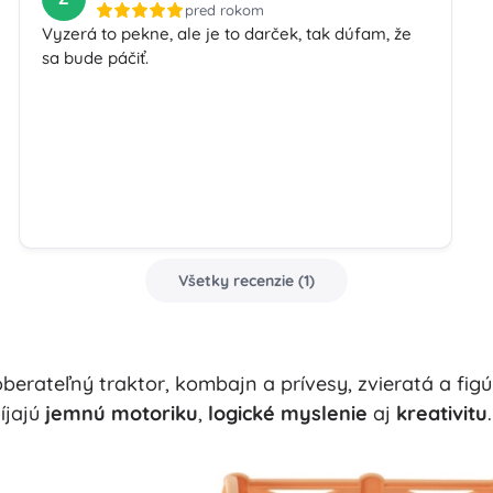
pred rokom
Vyzerá to pekne, ale je to darček, tak dúfam, že
sa bude páčiť.
Všetky recenzie
(
1
)
berateľný traktor, kombajn a prívesy, zvieratá a fig
íjajú
jemnú motoriku
,
logické myslenie
aj
kreativitu