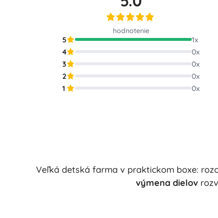
5.0
Puzzle
hodnotenie
5
1
x
4
0
x
3
0
x
2
0
x
1
0
x
Veľká detská farma v praktickom boxe: rozo
výmena dielov
rozv