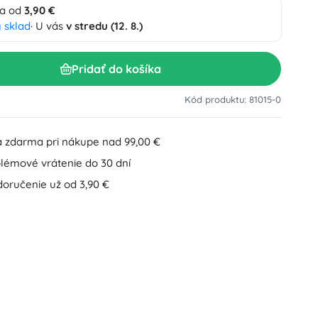
a od
3,90 €
Doplnky k umývadlu
Dekorácie
 sklad
· U vás
v stredu (12. 8.)
Doplnky na WC
Doplnky k vani a sprche
Figúrky
Pridať do košíka
Kúpeľňový textil
Kód produktu: 81015-0
 zdarma pri nákupe nad 99,00 €
lémové vrátenie do 30 dní
doručenie už od 3,90 €
Bábiky a bábätká
Knihy