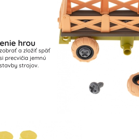
enie hrou
obrať a zložiť späť
i precvičia jemnú
stavby strojov.