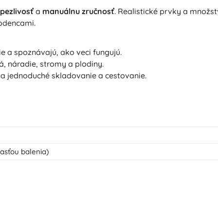
rpezlivosť
a
manuálnu zručnosť
. Realistické prvky a množ
odencami.
ie a spoznávajú, ako veci fungujú.
tá, náradie, stromy a plodiny.
a jednoduché skladovanie a cestovanie.
časťou balenia)