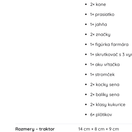
2× kone
1× prasiatko
1× jahňa
2× značky
1× figúrka farmára
1× skrutkovač s 3 v
1× aku vŕtačka
1× stromček
2× kocky sena
2× balíky sena
2× klasy kukurice
6× plôtikov
Rozmery – traktor
14 cm × 8 cm × 9 cm