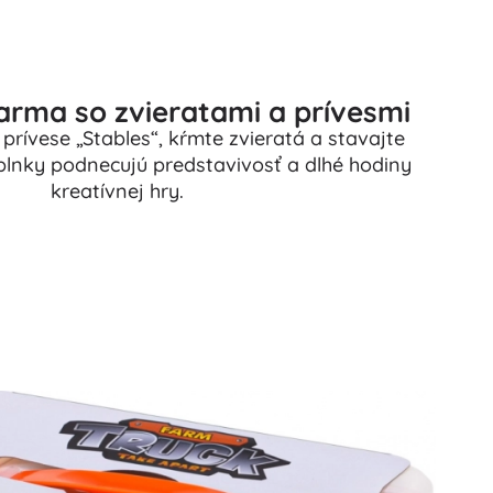
farma so zvieratami a prívesmi
prívese „Stables“, kŕmte zvieratá a stavajte
lnky podnecujú predstavivosť a dlhé hodiny
kreatívnej hry.