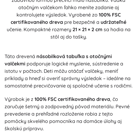
zábavnou formou precvičí malú násobilku. Vďaka
otočným valčekom ľahko meníte zadanie aj
kontrolujete výsledok. Vyrobené zo
100% FSC
certifikovaného dreva
pre bezpečné a
udržateľné
učenie. Kompaktné rozmery
21 × 21 × 2 cm
sa hodia na
stôl aj do tašky.
Táto drevená
násobilková tabuľka s otočnými
valčekmi
podporuje logické myslenie, sústredenie a
istotu v počtoch. Deti môžu otáčať valčeky, meniť
príklady a hneď si overiť správny výsledok – ideálne na
samostatné precvičovanie aj spoločné učenie s rodičmi.
Výrobok je z
100% FSC certifikovaného dreva
, čo
zaručuje šetrný a zodpovedný pôvod materiálu. Pevné
prevedenie a prehľadné rozloženie robia z tejto
pomôcky skvelého pomocníka na domáce úlohy aj
školskú prípravu.