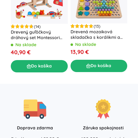
(13)
(14)
Drevená mozaiková
Drevený guľôčkový
Dre
skladačka s korálikmi a
dráhový set Montessori
– l
číslami
XXL
obr
Na sklade
Na sklade
N
13,90 €
40,90 €
10,
Do košíka
Do košíka
Doprava zdarma
Záruka spokojnosti