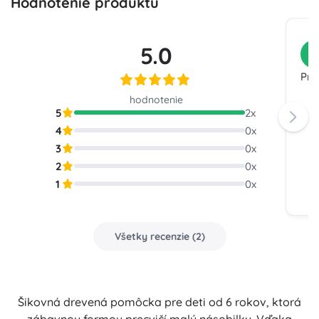
Hodnotenie produktu
5.0
Z
Pra
hodnotenie
5
2
x
4
0
x
3
0
x
2
0
x
1
0
x
Všetky recenzie
(
2
)
Šikovná drevená pomôcka pre deti od 6 rokov, ktorá