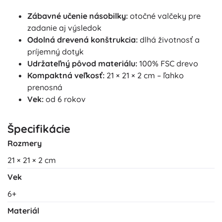
Zábavné učenie násobilky:
otočné valčeky pre
zadanie aj výsledok
Odolná drevená konštrukcia:
dlhá životnosť a
príjemný dotyk
Udržateľný pôvod materiálu:
100% FSC drevo
Kompaktná veľkosť:
21 × 21 × 2 cm – ľahko
prenosná
Vek:
od 6 rokov
Špecifikácie
Rozmery
21 × 21 × 2 cm
Vek
6+
Materiál