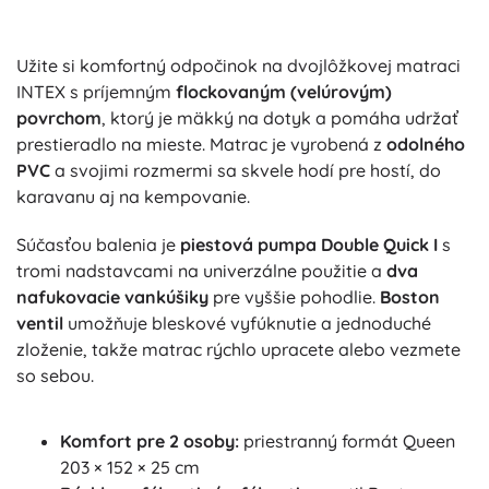
Užite si komfortný odpočinok na dvojlôžkovej matraci
INTEX s príjemným
flockovaným (velúrovým)
povrchom
, ktorý je mäkký na dotyk a pomáha udržať
prestieradlo na mieste. Matrac je vyrobená z
odolného
PVC
a svojimi rozmermi sa skvele hodí pre hostí, do
karavanu aj na kempovanie.
Súčasťou balenia je
piestová pumpa Double Quick I
s
tromi nadstavcami na univerzálne použitie a
dva
nafukovacie vankúšiky
pre vyššie pohodlie.
Boston
ventil
umožňuje bleskové vyfúknutie a jednoduché
zloženie, takže matrac rýchlo upracete alebo vezmete
so sebou.
Komfort pre 2 osoby:
priestranný formát Queen
203 × 152 × 25 cm