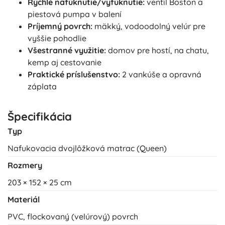
Rýchle nafúknutie/vyfúknutie:
ventil Boston a
piestová pumpa v balení
Príjemný povrch:
mäkký, vodoodolný velúr pre
vyššie pohodlie
Všestranné využitie:
domov pre hostí, na chatu,
kemp aj cestovanie
Praktické príslušenstvo:
2 vankúše a opravná
záplata
Špecifikácia
Typ
Nafukovacia dvojlôžková matrac (Queen)
Rozmery
203 × 152 × 25 cm
Materiál
PVC, flockovaný (velúrový) povrch