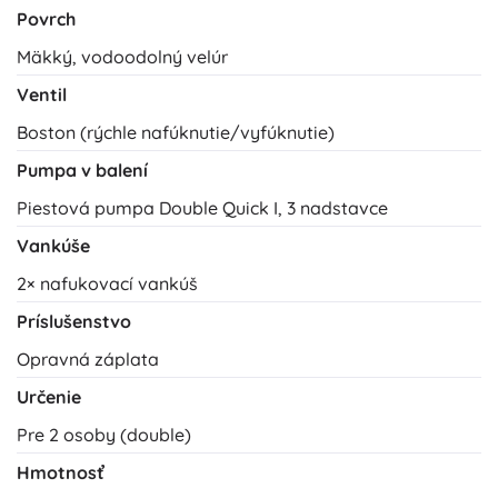
Povrch
Mäkký, vodoodolný velúr
Ventil
Boston (rýchle nafúknutie/vyfúknutie)
Pumpa v balení
Piestová pumpa Double Quick I, 3 nadstavce
Vankúše
2× nafukovací vankúš
Príslušenstvo
Opravná záplata
Určenie
Pre 2 osoby (double)
Hmotnosť