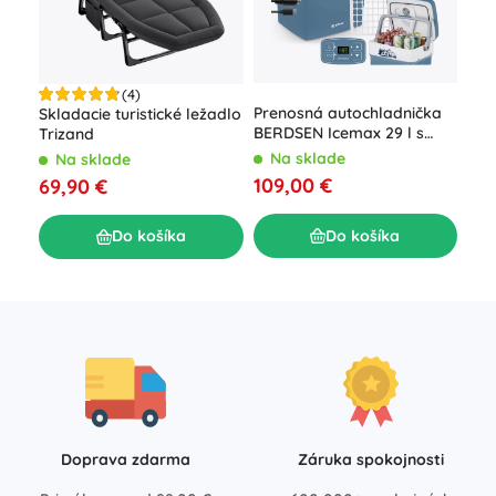
(4)
Prenosná autochladnička
Skladacie turistické ležadlo
Naf
BERDSEN Icemax 29 l s
Trizand
post
ECO režimom – modrá
vst
Na sklade
Na sklade
N
pum
109,00 €
69,90 €
46
Do košíka
Do košíka
Doprava zdarma
Záruka spokojnosti