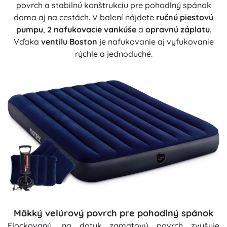
povrch a stabilnú konštrukciu pre pohodlný spánok
doma aj na cestách. V balení nájdete
ručnú piestovú
pumpu
,
2 nafukovacie vankúše
a
opravnú záplatu
.
Vďaka
ventilu Boston
je nafukovanie aj vyfukovanie
rýchle a jednoduché.
Mäkký velúrový povrch pre pohodlný spánok
Flockovaný, na dotyk zamatový povrch zvyšuje