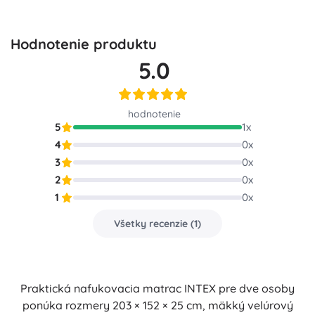
Hodnotenie produktu
5.0
hodnotenie
5
1
x
4
0
x
3
0
x
2
0
x
1
0
x
Všetky recenzie
(
1
)
Praktická nafukovacia matrac INTEX pre dve osoby
ponúka rozmery 203 × 152 × 25 cm, mäkký velúrový