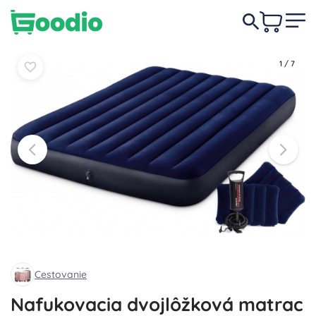
32,50 €
-15%
Do košíka
Do košíka
27,50 €
1
/
7
Cestovanie
Nafukovacia dvojlôžková matrac